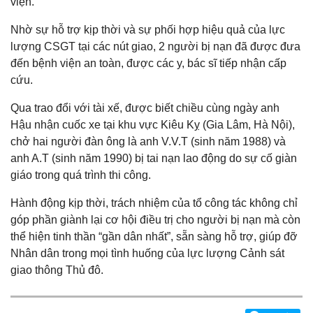
viện.
Nhờ sự hỗ trợ kịp thời và sự phối hợp hiệu quả của lực
lượng CSGT tại các nút giao, 2 người bị nạn đã được đưa
đến bệnh viện an toàn, được các y, bác sĩ tiếp nhận cấp
cứu.
Qua trao đổi với tài xế, được biết chiều cùng ngày anh
Hậu nhận cuốc xe tại khu vực Kiêu Kỵ (Gia Lâm, Hà Nội),
chở hai người đàn ông là anh V.V.T (sinh năm 1988) và
anh A.T (sinh năm 1990) bị tai nạn lao động do sự cố giàn
giáo trong quá trình thi công.
Hành động kịp thời, trách nhiệm của tổ công tác không chỉ
góp phần giành lại cơ hội điều trị cho người bị nạn mà còn
thể hiện tinh thần “gần dân nhất”, sẵn sàng hỗ trợ, giúp đỡ
Nhân dân trong mọi tình huống của lực lượng Cảnh sát
giao thông Thủ đô.