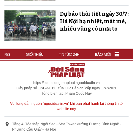
Dự báo thời tiết ngày 30/7:
Hà Nội hạ nhiệt, mát mẻ,
nhiều vùng có mưa to
RSS
GIỚI THIỆU
TIN TỨC 24H
BÁO MỚI
https://m.doisongphapluat.nguoiduatin.vn
Giấy phép số 12/GP-CBC của Cục Báo chí cấp ngày 17/7/2020
Tổng biên tập: Phạm Quốc Huy
Vui lòng dẫn nguồn "nguoiduatin.vn" khi bạn phát hành lại thông tin từ
website này.
Tầng 4, Tòa tháp Ngôi Sao - Star Tower, đường Dương Đình Nghệ -
Phường Cầu Giấy - Hà Nội