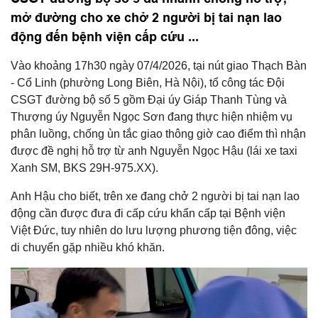
mở đường cho xe chở 2 người bị tai nạn lao
động đến bệnh viện cấp cứu ...
Vào khoảng 17h30 ngày 07/4/2026, tại nút giao Thạch Bàn
- Cổ Linh (phường Long Biên, Hà Nội), tổ công tác Đội
CSGT đường bộ số 5 gồm Đại úy Giáp Thanh Tùng và
Thượng úy Nguyễn Ngọc Sơn đang thực hiện nhiệm vụ
phân luồng, chống ùn tắc giao thông giờ cao điểm thì nhận
được đề nghị hỗ trợ từ anh Nguyễn Ngọc Hậu (lái xe taxi
Xanh SM, BKS 29H-975.XX).
Anh Hậu cho biết, trên xe đang chở 2 người bị tai nạn lao
động cần được đưa đi cấp cứu khẩn cấp tại Bệnh viện
Việt Đức, tuy nhiên do lưu lượng phương tiện đông, việc
di chuyển gặp nhiều khó khăn.