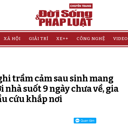
XÃ HỘI
GIẢI TRÍ
XE++
CÔNG NGHỆ
VIDEO
ghi trầm cảm sau sinh mang
ời nhà suốt 9 ngày chưa về, gia
ầu cứu khắp nơi