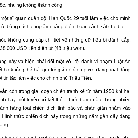
uốc, nhưng không thành công.
một sĩ quan quân đội Hàn Quốc 29 tuổi làm việc cho mình
ật bằng cách chụp ảnh bằng điện thoại, cảnh sát cho biết.
ốc không cung cấp chi tiết về những dữ liệu bị đánh cắp,
38.000 USD tiền điện tử (48 triệu won).
ng này và hiện phải đối mặt với tội danh vi phạm Luật An
t họ không thể bắt giữ kẻ gián điệp, người đang hoạt động
 tin tặc làm việc cho chính phủ Triều Tiên.
 vẫn còn trong giai đoạn chiến tranh kể từ năm 1950 khi hai
nh hay một tuyên bố kết thúc chiến tranh nào. Trong nhiều
 hành hàng loạt chiến dịch tình báo và phản gián nhằm vào
. Hình thức chiến dịch này trong những năm gần đây đang
ạng.
n hiện điều hành một đội quân tin tặc được đào tạo để phá