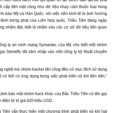
 cắp tiền mặt cũng như dữ liệu nhạy cảm thuộc loại hùng
ình báo Mỹ và Hàn Quốc, với việc nền kinh tế bị ảnh hưởng
 lệnh trừng phạt của Liên hợp quốc, Triều Tiên đang ngày
ng nhằm đặc biệt là nhắm vào các cơ sở dữ liệu liên quan
công ty an ninh mạng Symantec của Mỹ cho biết một nhóm
 gọi Stonefly đã xâm nhập vào một công ty kỹ thuật chuyên
ông nghệ mà nhóm hacker tấn công đều có mục đích sử dụng
ó thể có ứng dụng trong việc phát triển vũ khí tiên tiến,”
cảnh báo một nhóm hack khác của Bắc Triều Tiên có tên gọi
n điện tử trị giá 620 triệu USD.
 Tiên vẫn thực hiện một chương trình phát triển vũ khí hạt