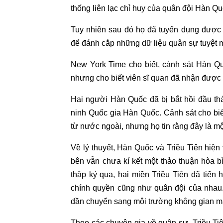
thống liên lạc chỉ huy của quân đội Hàn Q
Tuy nhiên sau đó họ đã tuyển dụng được 
để đánh cắp những dữ liệu quân sự tuyệt m
New York Time cho biết, cảnh sát Hàn Qu
nhưng cho biết viên sĩ quan đã nhận được 
Hai người Hàn Quốc đã bị bắt hồi đầu thá
ninh Quốc gia Hàn Quốc. Cảnh sát cho biế
từ nước ngoài, nhưng họ tin rằng đây là một
Về lý thuyết, Hàn Quốc và Triều Tiên hiện
bên vẫn chưa kí kết một thảo thuận hòa bì
thập kỷ qua, hai miền Triều Tiên đã tiến
chính quyền cũng như quân đội của nhau
dần chuyển sang môi trường không gian m
Theo các chuyên gia về quân sự, Triều Tiê