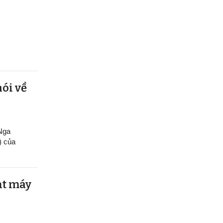
nói về
 Nga
) của
ạt máy