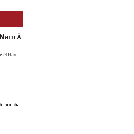
g Nam Á
 Việt Nam.
h mới nhất