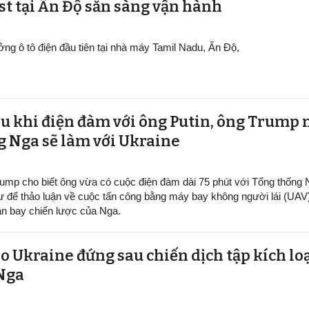
ại Ấn Độ sẵn sàng v​​​​​​​ận hành
ởng ô tô điện đầu tiên tại nhà máy Tamil Nadu, Ấn Độ,
au khi điện đàm với ông Putin, ông Trump 
g Nga sẽ làm với Ukraine
ump cho biết ông vừa có cuộc điện đàm dài 75 phút với Tổng thống
ư để thảo luận về cuộc tấn công bằng máy bay không người lái (UAV
n bay chiến lược của Nga.
o Ukraine đứng sau chiến dịch tập kích lo
 Nga