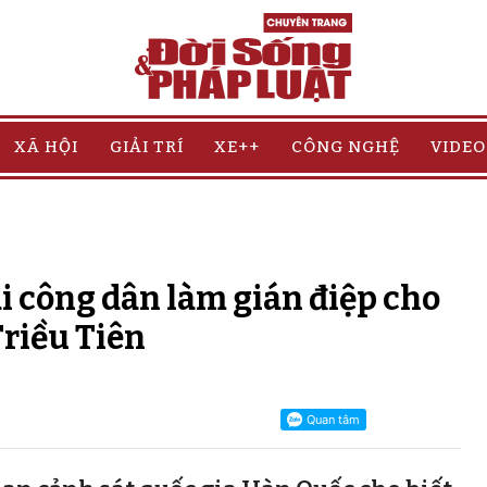
XÃ HỘI
GIẢI TRÍ
XE++
CÔNG NGHỆ
VIDEO
i công dân làm gián điệp cho
riều Tiên