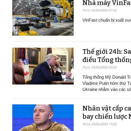
Nhà máy VinFast t
Thứ 5, 05/06/2025 07:52
VinFast chuẩn bị xuất xư
Thế giới 24h: S
điều Tổng thốn
Thứ 5, 05/06/2025 03:52
Tổng thống Mỹ Donald Tr
Vladimir Putin hôm thứ T
Ukraine nhắm vào các sâ
Nhân vật cấp ca
bay chiến lược
Thứ 4, 04/06/2025 19:22