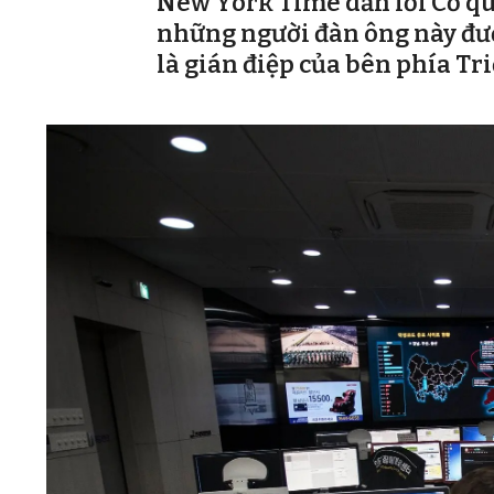
New York Time dẫn lời Cơ qu
những người đàn ông này được
là gián điệp của bên phía Tri