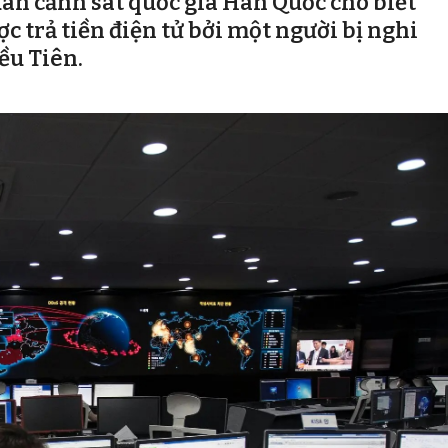
an cảnh sát quốc gia Hàn Quốc cho biết
 trả tiền điện tử bởi một người bị nghi
ều Tiên.