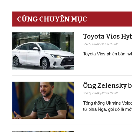
CÙNG CHUYÊN MỤC
Toyota Vios Hyb
Thứ 5, 05/06/2025 08:52
Toyota Vios phiên bản h
Ông Zelensky b
Thứ 5, 05/06/2025 07:52
Tổng thống Ukraine Volo
từ phía Nga, gọi đó là mộ