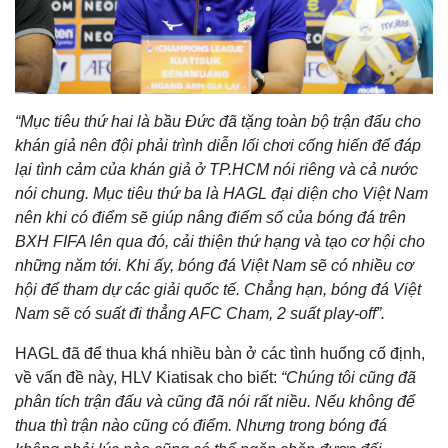
“Mục tiêu thứ hai là bầu Đức đã tặng toàn bộ trận đấu cho
khán giả nên đội phải trình diễn lối chơi cống hiến để đáp
lại tình cảm của khán giả ở TP.HCM nói riêng và cả nước
nói chung. Mục tiêu thứ ba là HAGL đại diện cho Việt Nam
nên khi có điểm sẽ giúp nâng điểm số của bóng đá trên
BXH FIFA lên qua đó, cải thiện thứ hạng và tạo cơ hội cho
những năm tới. Khi ấy, bóng đá Việt Nam sẽ có nhiều cơ
hội để tham dự các giải quốc tế. Chẳng hạn, bóng đá Việt
Nam sẽ có suất đi thẳng AFC Cham, 2 suất play-off”.
HAGL đã để thua khá nhiều bàn ở các tình huống cố định,
về vấn đề này, HLV Kiatisak cho biết:
“Chúng tôi cũng đã
phân tích trận đấu và cũng đã nói rất niều. Nếu không để
thua thì trận nào cũng có điểm. Nhưng trong bóng đá