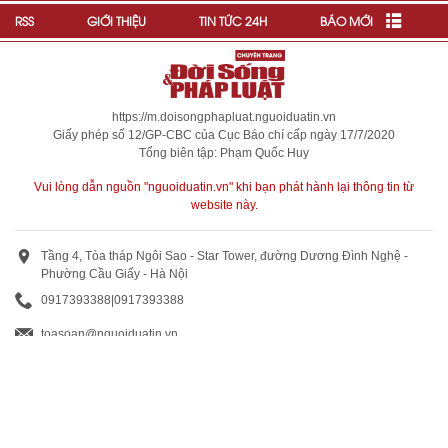
RSS
GIỚI THIỆU
TIN TỨC 24H
BÁO MỚI
https://m.doisongphapluat.nguoiduatin.vn
Giấy phép số 12/GP-CBC của Cục Báo chí cấp ngày 17/7/2020
Tổng biên tập: Phạm Quốc Huy
Vui lòng dẫn nguồn "nguoiduatin.vn" khi bạn phát hành lại thông tin từ
website này.
Tầng 4, Tòa tháp Ngôi Sao - Star Tower, đường Dương Đình Nghệ -
Phường Cầu Giấy - Hà Nội
0917393388
|
0917393388
toasoan@nguoiduatin.vn
BÁO GIÁ QUẢNG CÁO
Truyền thông và quảng cáo : 0824 799 799