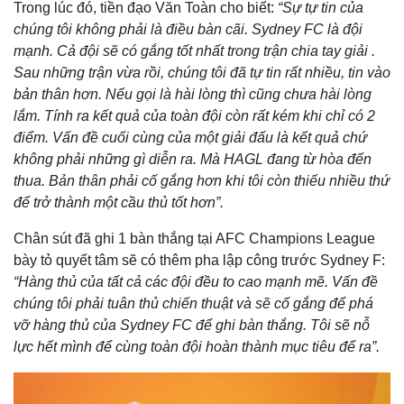
Trong lúc đó, tiền đạo Văn Toàn cho biết:
“Sự tự tin của
chúng tôi không phải là điều bàn cãi. Sydney FC là đội
mạnh. Cả đội sẽ có gắng tốt nhất trong trận chia tay giải .
Sau những trận vừa rồi, chúng tôi đã tự tin rất nhiều, tin vào
bản thân hơn. Nếu gọi là hài lòng thì cũng chưa hài lòng
lắm. Tính ra kết quả của toàn đội còn rất kém khi chỉ có 2
điểm. Vấn đề cuối cùng của một giải đấu là kết quả chứ
không phải những gì diễn ra. Mà HAGL đang từ hòa đến
thua. Bản thân phải cố gắng hơn khi tôi còn thiếu nhiều thứ
để trở thành một cầu thủ tốt hơn”.
Chân sút đã ghi 1 bàn thắng tại AFC Champions League
bày tỏ quyết tâm sẽ có thêm pha lập công trước Sydney F:
“Hàng thủ của tất cả các đội đều to cao mạnh mẽ. Vấn đề
chúng tôi phải tuân thủ chiến thuật và sẽ cố gắng để phá
vỡ hàng thủ của Sydney FC để ghi bàn thắng. Tôi sẽ nỗ
lực hết mình để cùng toàn đội hoàn thành mục tiêu để ra”.