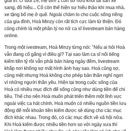
giải trí. Ở tuổi 29, mẹ bỉm 1 con sở hữu khối tài sản xe
sang, đồ hiệu... Cô còn thể hiện sự hiếu thảo khi mua nhà,
xe tặng bố mẹ ở quê. Ngoài chăm lo cho cuộc sống riêng
của gia đình, Hoà Minzy còn rất tích cực làm từ thiện. Đó
cũng chính là một phần lý no nữ ca sĩ livestream bán hàng
online.
Trong một ivestream, Hoà Minzy từng nói: "Nếu ai hỏi Hoà
vẫn đang cố gắng vì điều gì? Tại sao làm ca sĩ nổi tiếng
kiếm tiền tỷ rồi vẫn phải bán hàng ngày đêm, livestream
khắp nơi không sợ mất hình ảnh hay sao. Hoà cũng sợ,
cũng mệt nhưng Hoà không cho phép bản thân nghỉ ngơi
vì những người thân yêu. Hiện tại trong cuộc sống của
Hoà có nhiều mục đích để sống cũng như dùng tiền để chi
tiêu. Thế cho nên Hoà muốn phát triển thêm một lĩnh vực
ngoài việc ca hát chính. Hoà muốn có nhiều nguồn tiền lưu
động để mỗi khoản tiền kiếm được sẽ dùng cho các mục
đích khác nhau. Trong đó, có các mục đích về xã hội nữa.
Khi Hoà kiếm được nhiều tiền hơn so với ngày xưa thì