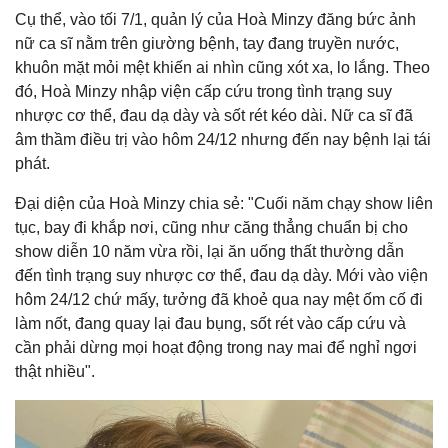
Cụ thể, vào tối 7/1, quản lý của Hoà Minzy đăng bức ảnh
nữ ca sĩ nằm trên giường bệnh, tay đang truyền nước,
khuôn mặt mỏi mệt khiến ai nhìn cũng xót xa, lo lắng. Theo
đó, Hoà Minzy nhập viện cấp cứu trong tình trạng suy
nhược cơ thể, đau dạ dày và sốt rét kéo dài. Nữ ca sĩ đã
âm thầm điều trị vào hôm 24/12 nhưng đến nay bệnh lại tái
phát.
Đại diện của Hoà Minzy chia sẻ: "Cuối năm chạy show liên
tục, bay đi khắp nơi, cũng như căng thẳng chuẩn bị cho
show diễn 10 năm vừa rồi, lại ăn uống thất thường dẫn
đến tình trạng suy nhược cơ thể, đau dạ dày. Mới vào viện
hôm 24/12 chứ mấy, tưởng đã khoẻ qua nay mệt ốm cố đi
làm nốt, đang quay lại đau bụng, sốt rét vào cấp cứu và
cần phải dừng mọi hoạt động trong nay mai để nghỉ ngơi
thật nhiều".