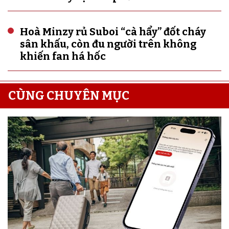
Hoà Minzy rủ Suboi “cà hẩy” đốt cháy
sân khấu, còn đu người trên không
khiến fan há hốc
CÙNG CHUYÊN MỤC