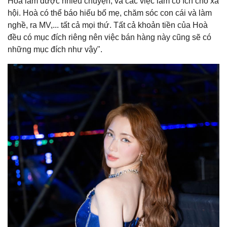
Hoà làm được nhiều chuyện, và các việc làm có ích cho xã
hội. Hoà có thể báo hiếu bố mẹ, chăm sóc con cái và làm
nghề, ra MV,... tất cả mọi thứ. Tất cả khoản tiền của Hoà
đều có mục đích riêng nên việc bán hàng này cũng sẽ có
những mục đích như vậy".