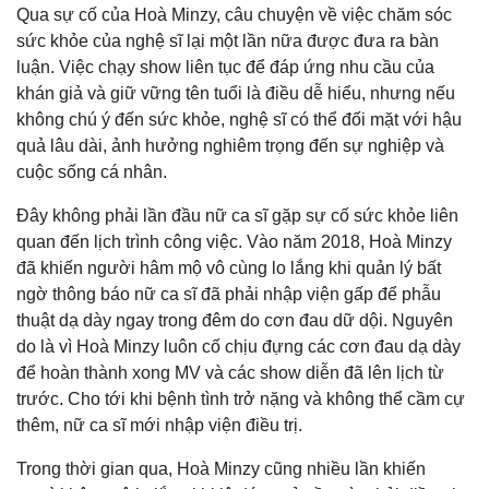
Qua sự cố của Hoà Minzy, câu chuyện về việc chăm sóc
sức khỏe của nghệ sĩ lại một lần nữa được đưa ra bàn
luận. Việc chạy show liên tục để đáp ứng nhu cầu của
khán giả và giữ vững tên tuổi là điều dễ hiểu, nhưng nếu
không chú ý đến sức khỏe, nghệ sĩ có thể đối mặt với hậu
quả lâu dài, ảnh hưởng nghiêm trọng đến sự nghiệp và
cuộc sống cá nhân.
Đây không phải lần đầu nữ ca sĩ gặp sự cố sức khỏe liên
quan đến lịch trình công việc. Vào năm 2018, Hoà Minzy
đã khiến người hâm mộ vô cùng lo lắng khi quản lý bất
ngờ thông báo nữ ca sĩ đã phải nhập viện gấp để phẫu
thuật dạ dày ngay trong đêm do cơn đau dữ dội. Nguyên
do là vì Hoà Minzy luôn cố chịu đựng các cơn đau dạ dày
để hoàn thành xong MV và các show diễn đã lên lịch từ
trước. Cho tới khi bệnh tình trở nặng và không thể cầm cự
thêm, nữ ca sĩ mới nhập viện điều trị.
Trong thời gian qua, Hoà Minzy cũng nhiều lần khiến