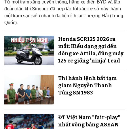
Từ một trạm xăng truyền thống, hãng xe điện BYD và tập
đoàn dầu khí Sinopec đã hợp tác lột xác cơ sở này thành
một trạm sạc siêu nhanh đa tiện ích tại Thượng Hải (Trung
Quốc).
Honda SCR125 2026 ra
mắt: Kiểu dạng gợi đến
dòng xe Attila, dùng máy
125 cc giống 'ninja' Lead
Thi hành lệnh bắt tạm
giam Nguyễn Thanh
Tùng SN 1983
ĐT Việt Nam "fair-play"
nhất vòng bảng ASEAN