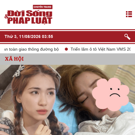
Thứ 3, 11/08/2026 03:55
àn giao thông đường bộ
Triển lãm ô tô Việt Nam VMS 2024
t
XÃ HỘI