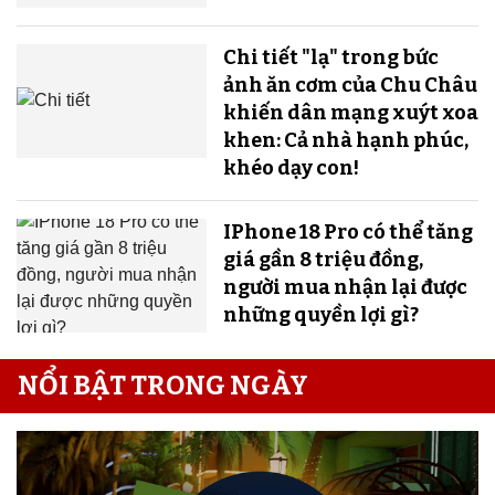
Chi tiết "lạ" trong bức
ảnh ăn cơm của Chu Châu
khiến dân mạng xuýt xoa
khen: Cả nhà hạnh phúc,
khéo dạy con!
IPhone 18 Pro có thể tăng
giá gần 8 triệu đồng,
người mua nhận lại được
những quyền lợi gì?
NỔI BẬT TRONG NGÀY