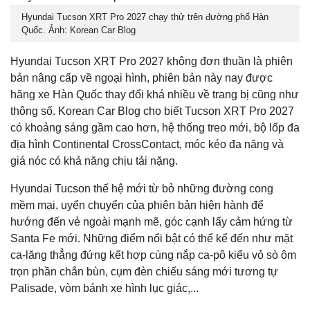
Hyundai Tucson XRT Pro 2027 chạy thử trên đường phố Hàn
Quốc. Ảnh: Korean Car Blog
Hyundai Tucson XRT Pro 2027 không đơn thuần là phiên
bản nâng cấp về ngoại hình, phiên bản này nay được
hãng xe Hàn Quốc thay đổi khá nhiều về trang bị cũng như
thông số. Korean Car Blog cho biết Tucson XRT Pro 2027
có khoảng sáng gầm cao hơn, hệ thống treo mới, bộ lốp đa
địa hình Continental CrossContact, móc kéo đa năng và
giá nóc có khả năng chịu tải nặng.
Hyundai Tucson thế hệ mới từ bỏ những đường cong
mềm mại, uyển chuyển của phiên bản hiện hành để
hướng đến vẻ ngoài mạnh mẽ, góc cạnh lấy cảm hứng từ
Santa Fe mới. Những điểm nổi bật có thể kể đến như mặt
ca-lăng thẳng đứng kết hợp cùng nắp ca-pô kiểu vỏ sò ôm
trọn phần chắn bùn, cụm đèn chiếu sáng mới tương tự
Palisade, vòm bánh xe hình lục giác,...