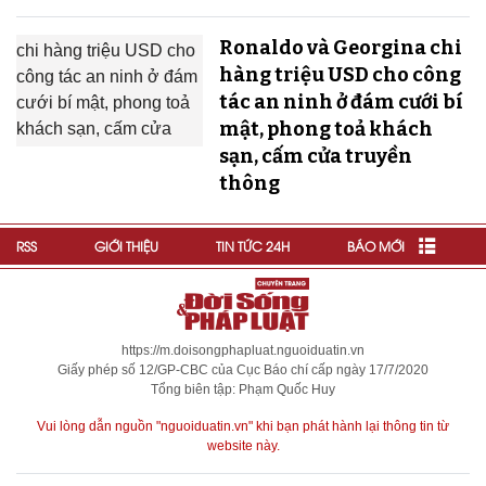
Ronaldo và Georgina chi
hàng triệu USD cho công
tác an ninh ở đám cưới bí
mật, phong toả khách
sạn, cấm cửa truyền
thông
RSS
GIỚI THIỆU
TIN TỨC 24H
BÁO MỚI
https://m.doisongphapluat.nguoiduatin.vn
Giấy phép số 12/GP-CBC của Cục Báo chí cấp ngày 17/7/2020
Tổng biên tập: Phạm Quốc Huy
Vui lòng dẫn nguồn "nguoiduatin.vn" khi bạn phát hành lại thông tin từ
website này.