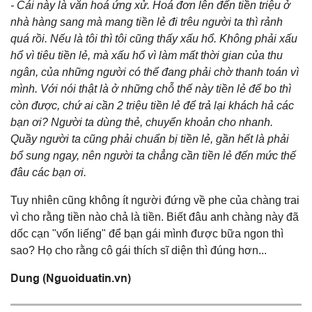
- Cái này là văn hoá ứng xử. Hoá đơn lên đến tiền triệu ở
nhà hàng sang mà mang tiền lẻ đi trêu người ta thì rảnh
quá rồi. Nếu là tôi thì tôi cũng thấy xấu hổ. Không phải xấu
hổ vì tiêu tiền lẻ, mà xấu hổ vì làm mất thời gian của thu
ngân, của những người có thể đang phải chờ thanh toán vì
mình. Với nói thật là ở những chỗ thế này tiền lẻ để bo thì
còn được, chứ ai cần 2 triệu tiền lẻ để trả lại khách hả các
bạn ơi? Người ta dùng thẻ, chuyển khoản cho nhanh.
Quầy người ta cũng phải chuẩn bị tiền lẻ, gần hết là phải
bổ sung ngay, nên người ta chẳng cần tiền lẻ đến mức thế
đâu các bạn ơi.
Tuy nhiên cũng không ít người đứng về phe của chàng trai
vì cho rằng tiền nào chả là tiền. Biết đâu anh chàng này đã
dốc cạn "vốn liếng" để bạn gái mình được bữa ngon thì
sao? Họ cho rằng cô gái thích sĩ diện thì đúng hơn...
Dung (Nguoiduatin.vn)