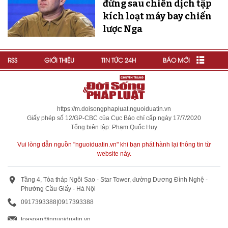
đứng sau chiến dịch tập
kích loạt máy bay chiến
lược Nga
RSS
GIỚI THIỆU
TIN TỨC 24H
BÁO MỚI
https://m.doisongphapluat.nguoiduatin.vn
Giấy phép số 12/GP-CBC của Cục Báo chí cấp ngày 17/7/2020
Tổng biên tập: Phạm Quốc Huy
Vui lòng dẫn nguồn "nguoiduatin.vn" khi bạn phát hành lại thông tin từ
website này.
Tầng 4, Tòa tháp Ngôi Sao - Star Tower, đường Dương Đình Nghệ -
Phường Cầu Giấy - Hà Nội
0917393388
|
0917393388
toasoan@nguoiduatin.vn