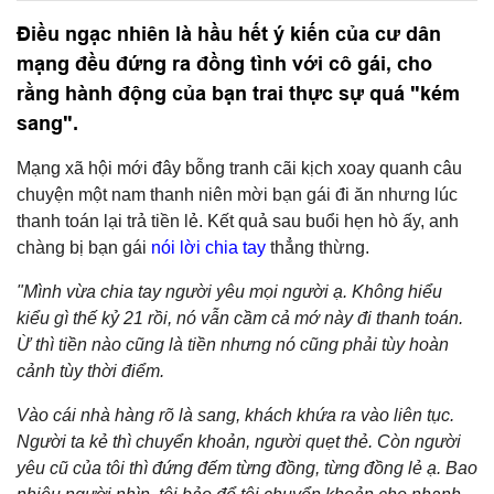
Điều ngạc nhiên là hầu hết ý kiến của cư dân
mạng đều đứng ra đồng tình với cô gái, cho
rằng hành động của bạn trai thực sự quá "kém
sang".
Mạng xã hội mới đây bỗng tranh cãi kịch xoay quanh câu
chuyện một nam thanh niên mời bạn gái đi ăn nhưng lúc
thanh toán lại trả tiền lẻ. Kết quả sau buổi hẹn hò ấy, anh
chàng bị bạn gái
nói lời chia tay
thẳng thừng.
"Mình vừa chia tay người yêu mọi người ạ. Không hiểu
kiểu gì thế kỷ 21 rồi, nó vẫn cầm cả mớ này đi thanh toán.
Ừ thì tiền nào cũng là tiền nhưng nó cũng phải tùy hoàn
cảnh tùy thời điểm.
Vào cái nhà hàng rõ là sang, khách khứa ra vào liên tục.
Người ta kẻ thì chuyển khoản, người quẹt thẻ. Còn người
yêu cũ của tôi thì đứng đếm từng đồng, từng đồng lẻ ạ. Bao