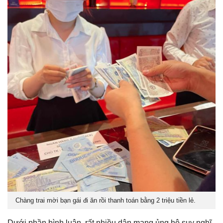
Chàng trai mời bạn gái đi ăn rồi thanh toán bằng 2 triệu tiền lẻ.
Dưới phần bình luận, rất nhiều dân mạng ủng hộ suy nghĩ