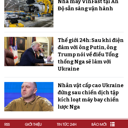
Nhà máy VinFast tại Ấn
Độ sẵn sàng v​​​​​​​ận hành
Thế giới 24h: Sau khi điện
đàm với ông Putin, ông
Trump nói về điều Tổng
thống Nga sẽ làm với
Ukraine
Nhân vật cấp cao Ukraine
đứng sau chiến dịch tập
kích loạt máy bay chiến
lược Nga
RSS
GIỚI THIỆU
TIN TỨC 24H
BÁO MỚI