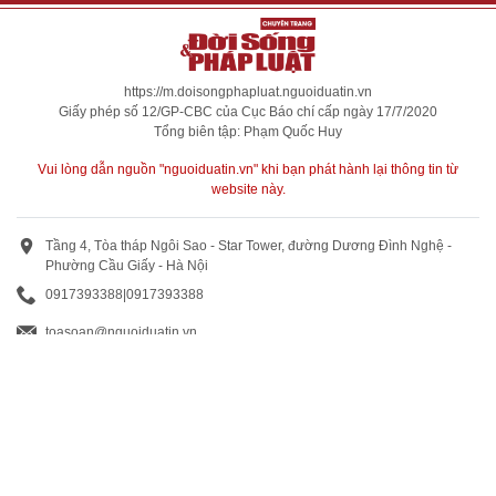
https://m.doisongphapluat.nguoiduatin.vn
Giấy phép số 12/GP-CBC của Cục Báo chí cấp ngày 17/7/2020
Tổng biên tập: Phạm Quốc Huy
Vui lòng dẫn nguồn "nguoiduatin.vn" khi bạn phát hành lại thông tin từ
website này.
Tầng 4, Tòa tháp Ngôi Sao - Star Tower, đường Dương Đình Nghệ -
Phường Cầu Giấy - Hà Nội
0917393388
|
0917393388
toasoan@nguoiduatin.vn
BÁO GIÁ QUẢNG CÁO
Truyền thông và quảng cáo : 0824 799 799