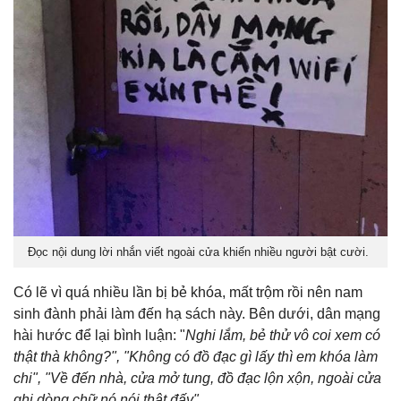
Đọc nội dung lời nhắn viết ngoài cửa khiến nhiều người bật cười.
Có lẽ vì quá nhiều lần bị bẻ khóa, mất trộm rồi nên nam
sinh đành phải làm đến hạ sách này. Bên dưới, dân mạng
hài hước để lại bình luận:
"
Nghi lắm, bẻ thử vô coi xem có
thật thà không?
", "Không
có đồ đạc gì lấy thì em khóa làm
chi
", "
Về đến nhà, cửa mở tung, đồ đạc lộn xộn, ngoài cửa
ghi dòng chữ nó nói thật đấy
"
....