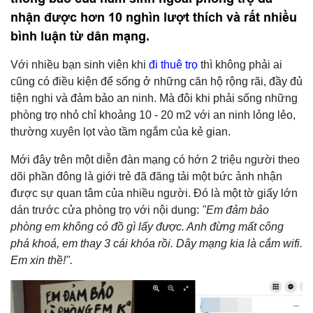
nhận được hơn 10 nghìn lượt thích và rất nhiều
bình luận từ dân mạng.
Với nhiều bạn sinh viên khi
đi thuê trọ
thì không phải ai
cũng có điều kiện để sống ở những căn hộ rộng rãi, đầy đủ
tiện nghi và đảm bảo an ninh. Mà đôi khi phải sống những
phòng trọ nhỏ chỉ khoảng 10 - 20 m2 với an ninh lỏng lẻo,
thường xuyên lọt vào tầm ngắm của kẻ gian.
Mới đây trên một diễn đàn mạng có hớn 2 triệu người theo
dõi phần đông là giới trẻ đã đăng tải một bức ảnh nhận
được sự quan tâm của nhiều người. Đó là một tờ giấy lớn
dán trước cửa phòng trọ với nội dung:
"Em đảm bảo
phòng em không có đồ gì lấy được. Anh đừng mất công
phá khoá, em thay 3 cái khóa rồi. Dây mạng kia là cắm wifi.
Em xin thề!".