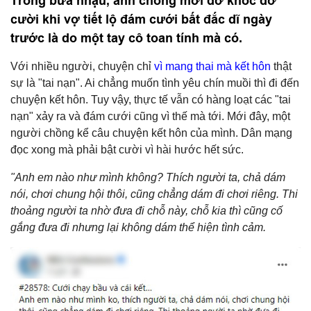
Trong bữa nhậu, anh chồng mới dở khóc dở
cười khi vợ tiết lộ đám cưới bất đắc dĩ ngày
trước là do một tay cô toan tính mà có.
Với nhiều người, chuyện chỉ
vì mang thai mà kết hôn
thật
sự là "tai nạn". Ai chẳng muốn tình yêu chín muồi thì đi đến
chuyện kết hôn. Tuy vậy, thực tế vẫn có hàng loạt các "tai
nạn" xảy ra và đám cưới cũng vì thế mà tới. Mới đây, một
người chồng kể câu chuyện kết hôn của mình. Dân mạng
đọc xong mà phải bật cười vì hài hước hết sức.
"Anh em nào như mình không? Thích người ta, chả dám
nói, chơi chung hội thôi, cũng chẳng dám đi chơi riêng. Thi
thoảng người ta nhờ đưa đi chỗ này, chỗ kia thì cũng cố
gắng đưa đi nhưng lại không dám thể hiện tình cảm.