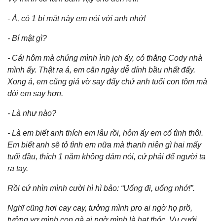
- À, có 1 bí mật này em nói với anh nhớ!
- Bí mật gì?
- Cái hôm mà chúng mình ình ịch ấy, có thằng Cody nhà
mình ấy. Thật ra á, em căn ngày dễ dính bầu nhất đấy.
Xong á, em cũng giả vờ say đấy chứ anh tuổi con tôm mà
đòi em say hơn.
- Là như nào?
- Là em biết anh thích em lâu rồi, hôm ấy em cố tình thôi.
Em biết anh sẽ tỏ tình em nữa mà thanh niên gì hai mấy
tuổi đầu, thích 1 năm không dám nói, cứ phải để người ta
ra tay.
Rồi cứ nhìn mình cười hì hì bảo: “Uống đi, uống nhớ!”.
Nghĩ cũng hơi cay cay, tưởng mình pro ai ngờ họ prồ,
tưởng vợ mình con gà ai ngờ mình là hạt thóc. Vụ cưới