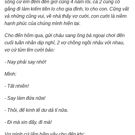
sống cứ êm đềm đến giờ cũng 4 năm rồi, cả 2 cùng cố
gắng đi làm kiếm tiền lo cho gia đình, lo cho con. Cũng vất
vả những cũng vui, về nhà thấy vợ cười, con cười là niềm
hạnh phúc của chúng mình hiện tại.
Cho đến hôm qua, gửi cháu sang ông bà ngoại chơi đến
cuối tuần nhân dịp nghỉ, 2 vợ chồng ngồi nhậu với nhau,
vợ cứ tủm tỉm cười bảo:
- Nay phải say nhớ!
Mình:
- Tất nhiên!
- Say làm đứa nữa!
- Thôi, để kinh tế dư dả tí nữa.
- Đi mà xin đấy, đi mà!
Vợ mình cứ lẩm bẩm vậy cho đến khi: