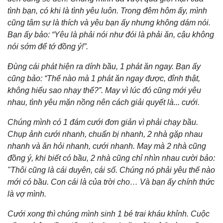
tình bạn, có khi là tình yêu luôn. Trong đêm hôm ấy, mình
cũng tâm sự là thích và yêu bạn ấy nhưng không dám nói.
Bạn ấy bảo: “Yêu là phải nói như đói là phải ăn, cậu không
nói sớm để tớ đồng ý!”.
Đùng cái phát hiện ra dính bầu, 1 phát ăn ngay. Bạn ấy
cũng bảo: “Thế nào mà 1 phát ăn ngay được, đỉnh thật,
không hiểu sao nhạy thế?”. May vì lúc đó cũng mới yêu
nhau, tình yêu mặn nồng nên cách giải quyết là... cưới.
Chúng mình có 1 đám cưới đơn giản vì phải chạy bầu.
Chụp ảnh cưới nhanh, chuẩn bị nhanh, 2 nhà gặp nhau
nhanh và ăn hỏi nhanh, cưới nhanh. May mà 2 nhà cũng
đồng ý, khi biết có bầu, 2 nhà cũng chỉ nhìn nhau cười bảo:
"Thôi cũng là cái duyên, cái số. Chúng nó phải yêu thế nào
mới có bầu. Con cái là của trời cho… Và bạn ấy chính thức
là vợ mình.
Cưới xong thì chúng mình sinh 1 bé trai kháu khỉnh. Cuộc