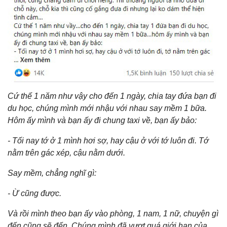
Cứ thế 1 năm như vậy cho đến 1 ngày, chia tay đứa bạn đi
du học, chúng mình mới nhậu với nhau say mềm 1 bữa.
Hôm ấy mình và bạn ấy đi chung taxi về, bạn ấy bảo:
- Tối nay tớ ở 1 mình hơi sợ, hay cậu ở với tớ luôn đi. Tớ
nằm trên gác xép, cậu nằm dưới.
Say mềm, chẳng nghĩ gì:
- Ừ cũng được.
Và rồi mình theo bạn ấy vào phòng, 1 nam, 1 nữ, chuyện gì
đến cũng sẽ đến. Chúng mình đã vượt quá giới hạn của