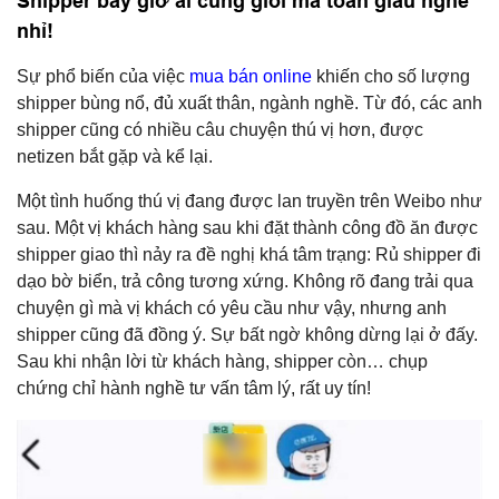
Shipper bây giờ ai cũng giỏi mà toàn giấu nghề
nhỉ!
Sự phổ biến của việc
mua bán online
khiến cho số lượng
shipper bùng nổ, đủ xuất thân, ngành nghề. Từ đó, các anh
shipper cũng có nhiều câu chuyện thú vị hơn, được
netizen bắt gặp và kể lại.
Một tình huống thú vị đang được lan truyền trên Weibo như
sau. Một vị khách hàng sau khi đặt thành công đồ ăn được
shipper giao thì nảy ra đề nghị khá tâm trạng: Rủ shipper đi
dạo bờ biển, trả công tương xứng. Không rõ đang trải qua
chuyện gì mà vị khách có yêu cầu như vậy, nhưng anh
shipper cũng đã đồng ý. Sự bất ngờ không dừng lại ở đấy.
Sau khi nhận lời từ khách hàng, shipper còn… chụp
chứng chỉ hành nghề tư vấn tâm lý, rất uy tín!