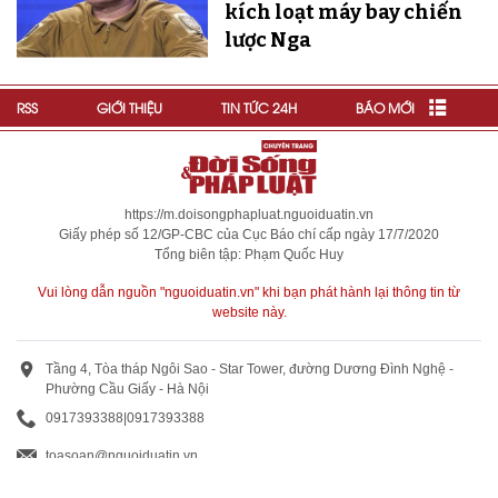
kích loạt máy bay chiến
lược Nga
RSS
GIỚI THIỆU
TIN TỨC 24H
BÁO MỚI
https://m.doisongphapluat.nguoiduatin.vn
Giấy phép số 12/GP-CBC của Cục Báo chí cấp ngày 17/7/2020
Tổng biên tập: Phạm Quốc Huy
Vui lòng dẫn nguồn "nguoiduatin.vn" khi bạn phát hành lại thông tin từ
website này.
Tầng 4, Tòa tháp Ngôi Sao - Star Tower, đường Dương Đình Nghệ -
Phường Cầu Giấy - Hà Nội
0917393388
|
0917393388
toasoan@nguoiduatin.vn