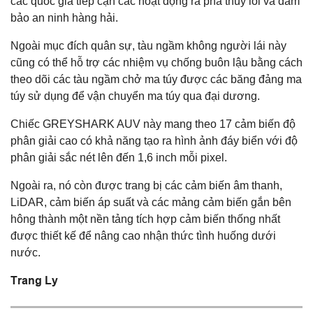
các quốc gia tiếp cận các hoạt động rà phá thủy lôi và đảm
bảo an ninh hàng hải.
Ngoài mục đích quân sự, tàu ngầm không người lái này
cũng có thể hỗ trợ các nhiệm vụ chống buôn lậu bằng cách
theo dõi các tàu ngầm chở ma túy được các băng đảng ma
túy sử dụng để vận chuyển ma túy qua đại dương.
Chiếc GREYSHARK AUV này mang theo 17 cảm biến độ
phân giải cao có khả năng tạo ra hình ảnh đáy biển với độ
phân giải sắc nét lên đến 1,6 inch mỗi pixel.
Ngoài ra, nó còn được trang bị các cảm biến âm thanh,
LiDAR, cảm biến áp suất và các mảng cảm biến gắn bên
hông thành một nền tảng tích hợp cảm biến thống nhất
được thiết kế để nâng cao nhận thức tình huống dưới
nước.
Trang Ly