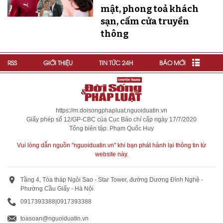
mật, phong toả khách
sạn, cấm cửa truyền
thông
RSS
GIỚI THIỆU
TIN TỨC 24H
BÁO MỚI
https://m.doisongphapluat.nguoiduatin.vn
Giấy phép số 12/GP-CBC của Cục Báo chí cấp ngày 17/7/2020
Tổng biên tập: Phạm Quốc Huy
Vui lòng dẫn nguồn "nguoiduatin.vn" khi bạn phát hành lại thông tin từ
website này.
Tầng 4, Tòa tháp Ngôi Sao - Star Tower, đường Dương Đình Nghệ -
Phường Cầu Giấy - Hà Nội
0917393388
|
0917393388
toasoan@nguoiduatin.vn