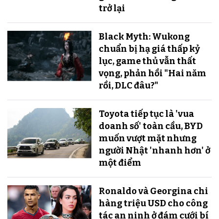
trở lại
Black Myth: Wukong
chuẩn bị hạ giá thấp kỷ
lục, game thủ vẫn thất
vọng, phản hồi "Hai năm
rồi, DLC đâu?"
Toyota tiếp tục là 'vua
doanh số' toàn cầu, BYD
muốn vượt mặt nhưng
người Nhật 'nhanh hơn' ở
một điểm
Ronaldo và Georgina chi
hàng triệu USD cho công
tác an ninh ở đám cưới bí