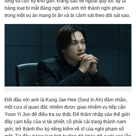
lùng và cực kỳ khó gần. Đằng sau vẻ ngoài quý tộc ấy là
hàng loạt bí mật đáng ngờ, khi anh trở thành nghi phạm
trong một vụ án mạng bí ẩn và bị cảnh sát theo dõi sát sao.
Đối đầu với anh là Kang Jae Hee (
Seol In Ah)
đảm nhận,
một cựu sĩ quan đặc nhiệm được giao nhiệm vụ tiếp cận
Yoon Yi Jun để điều tra sự thật. Để thâm nhập vào thế giới
đầy cạm bẫy của vị tài phiệt, cô phải cải trang thành nam
giới, trở thành thư ký riêng kiêm vệ sĩ của nghi phạm số