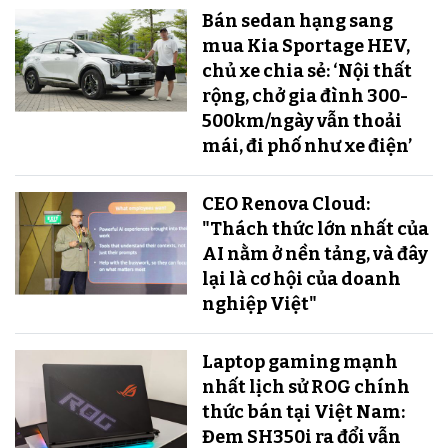
Bán sedan hạng sang
mua Kia Sportage HEV,
chủ xe chia sẻ: ‘Nội thất
rộng, chở gia đình 300-
500km/ngày vẫn thoải
mái, đi phố như xe điện’
CEO Renova Cloud:
"Thách thức lớn nhất của
AI nằm ở nền tảng, và đây
lại là cơ hội của doanh
nghiệp Việt"
Laptop gaming mạnh
nhất lịch sử ROG chính
thức bán tại Việt Nam:
Đem SH350i ra đổi vẫn