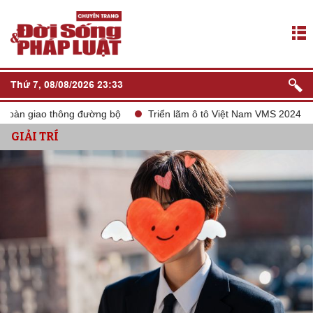
Thứ 7, 08/08/2026 23:33
 giao thông đường bộ
Triển lãm ô tô Việt Nam VMS 2024
tắt
GIẢI TRÍ