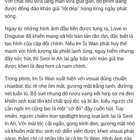
Với chất liệu vừa lãng mạn vừa giật gân, bộ phim đang
được đông đảo khán giả "lót dép" hóng từng ngày phát
sóng.
Ngay từ những hình ảnh đầu tiên được tung ra,
Love in
Disguise
đã khiến mạng xã hội bàn tán rần rần, đặc biệt là
tạo hình của cặp đôi chính. Nếu
Im Si Wan
phát huy thế
mạnh với hình tượng tài phiệt lạnh lùng, nguy hiểm nhưng
đầy sức hút, thì
Seol In Ah
lại gây bão với màn giả trai
được khen là đẹp hơn cả nam chính.
Trong phim, Im Si Wan xuất hiện với visual đúng chuẩn
chaebol: tóc rẽ nhẹ ôm mặt, gương mặt trắng lạnh, đường
nét tuấn tú. Bộ suit nhung đỏ rượu vang kết hợp sơ mi đen
khiến anh toát lên khí chất quý tộc và bí ẩn, kiểu người chỉ
cần ngồi im cũng tạo là một "cờ đỏ" đầy cuốn hút. Tuy
nhiên, người chiếm trọn spotlight trong loạt ảnh lại là Seol
In Ah. Với mái tóc cắt ngắn, gọng kính đen, gương mặt nhỏ
và khuôn mặt thư sinh nữ diễn viên được khen visual phát
sáng, thậm chí có phần lấn át cả Im Si Wan. Hình ảnh này