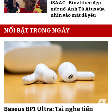
ISAAC - Binz khen đẹp
nức nở, Anh Tú Atus vừa
nhìn vào mắt đã yêu
NỔI BẬT TRONG NGÀY
Baseus BP1 Ultra: Tai nghe tiền