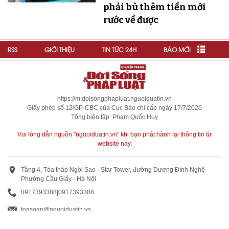
phải bù thêm tiền mới
rước về được
RSS
GIỚI THIỆU
TIN TỨC 24H
BÁO MỚI
https://m.doisongphapluat.nguoiduatin.vn
Giấy phép số 12/GP-CBC của Cục Báo chí cấp ngày 17/7/2020
Tổng biên tập: Phạm Quốc Huy
Vui lòng dẫn nguồn "nguoiduatin.vn" khi bạn phát hành lại thông tin từ
website này.
Tầng 4, Tòa tháp Ngôi Sao - Star Tower, đường Dương Đình Nghệ -
Phường Cầu Giấy - Hà Nội
0917393388
|
0917393388
toasoan@nguoiduatin.vn