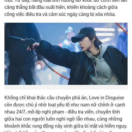
một. Từ đây, hàng loạt tình huống dở khóc dở cười xen lẫn
căng thẳng bắt đầu xuất hiện, khiến khoảng cách giữa
công việc điều tra và cảm xúc ngày càng bị xóa nhòa.
Không chỉ khai thác câu chuyện phá án,
Love in Disguise
còn được chú ý nhờ loạt yếu tố như nam nữ chính ở cạnh
nhau 24/7, mô-típ nghi phạm - điều tra viên, chuyện tình
giữa hai con người luôn nghi ngờ lẫn nhau, cùng những
khoảnh khắc rung động nảy sinh giữa bí mật và hiểm nguy.