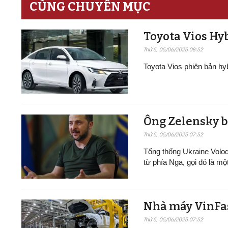
CÙNG CHUYÊN MỤC
Toyota Vios Hyb
Thứ 5, 05/06/2025 08:52
Toyota Vios phiên bản h
Ông Zelensky b
Thứ 5, 05/06/2025 07:52
Tổng thống Ukraine Volo
từ phía Nga, gọi đó là mộ
Nhà máy VinFast t
Thứ 5, 05/06/2025 07:52