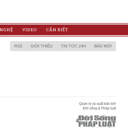
 NGHỆ
VIDEO
CẦN BIẾT
RSS
GIỚI THIỆU
TIN TỨC 24H
BÁO MỚI
Quản lý và xuất bản bởi
Đời sống & Pháp luật