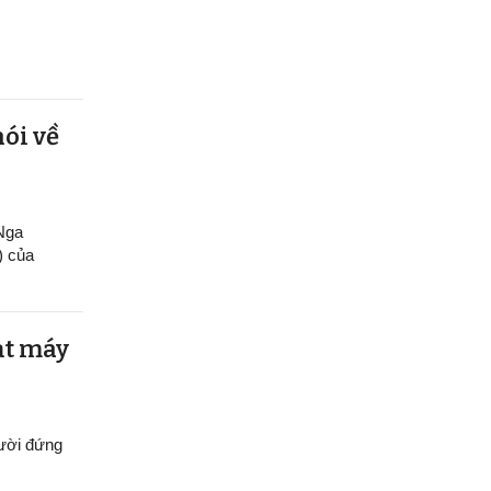
nói về
 Nga
) của
ạt máy
gười đứng