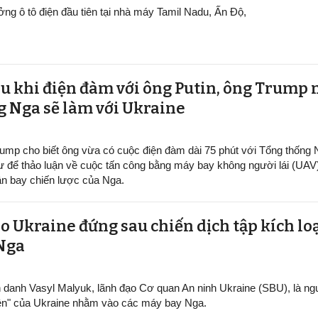
ởng ô tô điện đầu tiên tại nhà máy Tamil Nadu, Ấn Độ,
au khi điện đàm với ông Putin, ông Trump 
g Nga sẽ làm với Ukraine
ump cho biết ông vừa có cuộc điện đàm dài 75 phút với Tổng thống
ư để thảo luận về cuộc tấn công bằng máy bay không người lái (UAV
n bay chiến lược của Nga.
o Ukraine đứng sau chiến dịch tập kích lo
 Nga
h danh Vasyl Malyuk, lãnh đạo Cơ quan An ninh Ukraine (SBU), là n
ện" của Ukraine nhằm vào các máy bay Nga.