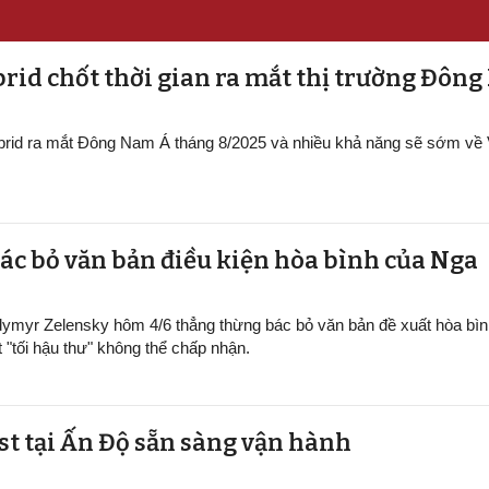
rid chốt thời gian ra mắt thị trường Đôn
ybrid ra mắt Đông Nam Á tháng 8/2025 và nhiều khả năng sẽ sớm về
ác bỏ văn bản điều kiện hòa bình của Nga
dymyr Zelensky hôm 4/6 thẳng thừng bác bỏ văn bản đề xuất hòa bìn
t "tối hậu thư" không thể chấp nhận.
ại Ấn Độ sẵn sàng v​​​​​​​ận hành