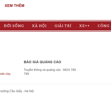
XEM THÊM
ĐỜI SỐNG
XÃ HỘI
GIẢI TRÍ
XE++
CÔNG
BÁO GIÁ QUẢNG CÁO
Truyền thông và quảng cáo : 0824 799
site này.
799
Phường Cầu Giấy - Hà Nội