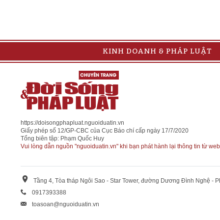
KINH DOANH & PHÁP LUẬT
https://doisongphapluat.nguoiduatin.vn
Giấy phép số 12/GP-CBC của Cục Báo chí cấp ngày 17/7/2020
Tổng biên tập: Phạm Quốc Huy
Vui lòng dẫn nguồn "nguoiduatin.vn" khi bạn phát hành lại thông tin từ web
Tầng 4, Tòa tháp Ngôi Sao - Star Tower, đường Dương Đình Nghệ - 
0917393388
toasoan@nguoiduatin.vn