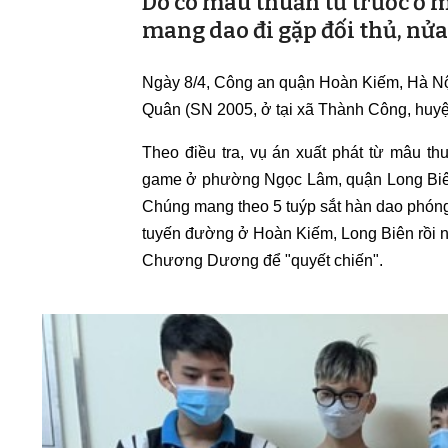
Do có mâu thuẫn từ trước ở 
mang dao đi gặp đối thủ, nửa
Ngày 8/4, Công an quận Hoàn Kiếm, Hà Nội 
Quân (SN 2005, ở tại xã Thành Công, huyệ
Theo điều tra, vụ án xuất phát từ mâu t
game ở phường Ngọc Lâm, quận Long Biên,
Chúng mang theo 5 tuýp sắt hàn dao phóng
tuyến đường ở Hoàn Kiếm, Long Biên rồi n
Chương Dương để "quyết chiến".