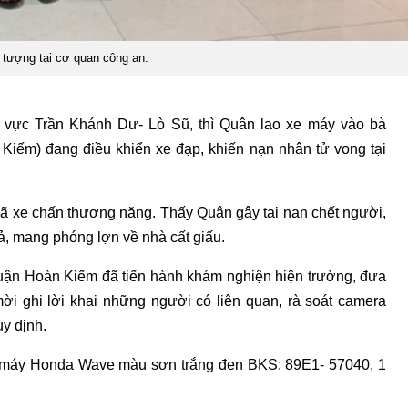
 tượng tại cơ quan công an.
 vực Trần Khánh Dư- Lò Sũ, thì Quân lao xe máy vào bà
iếm) đang điều khiển xe đạp, khiến nạn nhân tử vong tại
ã xe chấn thương nặng. Thấy Quân gây tai nạn chết người,
ả, mang phóng lợn về nhà cất giấu.
quận Hoàn Kiếm đã tiến hành khám nghiện hiện trường, đưa
mời ghi lời khai những người có liên quan, rà soát camera
uy định.
xe máy Honda Wave màu sơn trắng đen BKS: 89E1- 57040, 1