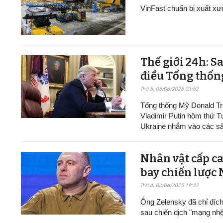
VinFast chuẩn bị xuất xư
Thế giới 24h: S
điều Tổng thốn
Thứ 5, 05/06/2025 03:52
Tổng thống Mỹ Donald Tr
Vladimir Putin hôm thứ T
Ukraine nhắm vào các sâ
Nhân vật cấp ca
bay chiến lược
Thứ 4, 04/06/2025 19:22
Ông Zelensky đã chỉ đíc
sau chiến dịch "mạng nh