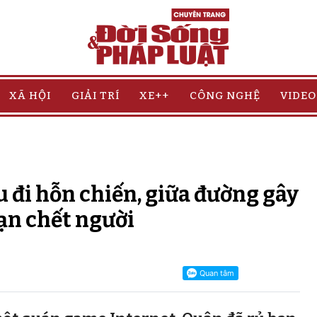
XÃ HỘI
GIẢI TRÍ
XE++
CÔNG NGHỆ
VIDEO
 đi hỗn chiến, giữa đường gây
nạn chết người