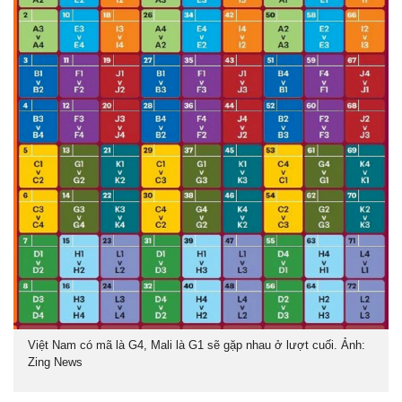
Việt Nam có mã là G4, Mali là G1 sẽ gặp nhau ở lượt cuối. Ảnh:
Zing News