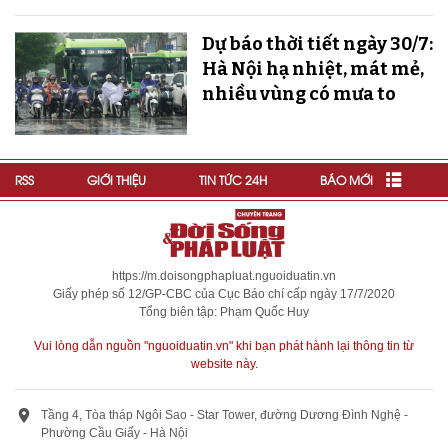
Dự báo thời tiết ngày 30/7:
Hà Nội hạ nhiệt, mát mẻ,
nhiều vùng có mưa to
RSS
GIỚI THIỆU
TIN TỨC 24H
BÁO MỚI
https://m.doisongphapluat.nguoiduatin.vn
Giấy phép số 12/GP-CBC của Cục Báo chí cấp ngày 17/7/2020
Tổng biên tập: Phạm Quốc Huy
Vui lòng dẫn nguồn "nguoiduatin.vn" khi bạn phát hành lại thông tin từ
website này.
Tầng 4, Tòa tháp Ngôi Sao - Star Tower, đường Dương Đình Nghệ -
Phường Cầu Giấy - Hà Nội