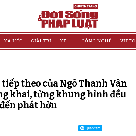
XÃ HỘI
GIẢI TRÍ
XE++
CÔNG NGHỆ
VIDEO
D tiếp theo của Ngô Thanh Vân
ng khai, từng khung hình đều
 đến phát hờn