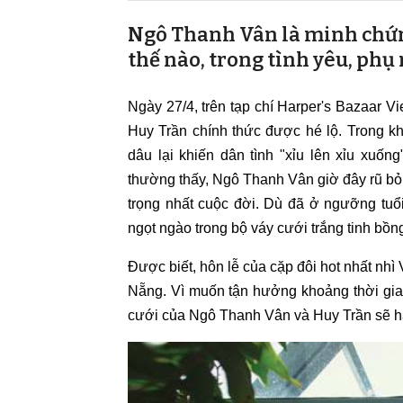
Ngô Thanh Vân là minh chứn
thế nào, trong tình yêu, phụ 
Ngày 27/4, trên tạp chí Harper's Bazaar V
Huy Trần chính thức được hé lộ. Trong khi 
dâu lại khiến dân tình "xỉu lên xỉu xuốn
thường thấy, Ngô Thanh Vân giờ đây rũ bỏ
trọng nhất cuộc đời. Dù đã ở ngưỡng tu
ngọt ngào trong bộ váy cưới trắng tinh bồ
Được biết, hôn lễ của cặp đôi hot nhất nhì 
Nẵng. Vì muốn tận hưởng khoảng thời gian
cưới của Ngô Thanh Vân và Huy Trần sẽ h