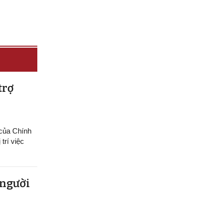
trợ
 của Chính
trí việc
 người