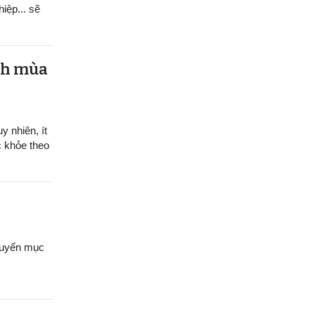
hiệp... sẽ
ệnh mùa
y nhiên, ít
c khỏe theo
chuyển mục