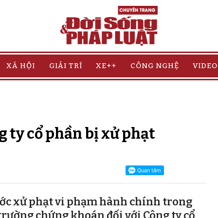
XÃ HỘI
GIẢI TRÍ
XE++
CÔNG NGHỆ
VIDEO
g ty cổ phần bị xử phạt
c xử phạt vi phạm hành chính trong
trường chứng khoán đối với Công ty cổ