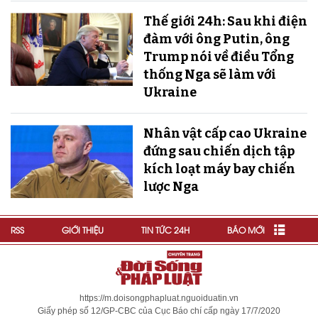
Thế giới 24h: Sau khi điện
đàm với ông Putin, ông
Trump nói về điều Tổng
thống Nga sẽ làm với
Ukraine
Nhân vật cấp cao Ukraine
đứng sau chiến dịch tập
kích loạt máy bay chiến
lược Nga
RSS
GIỚI THIỆU
TIN TỨC 24H
BÁO MỚI
https://m.doisongphapluat.nguoiduatin.vn
Giấy phép số 12/GP-CBC của Cục Báo chí cấp ngày 17/7/2020