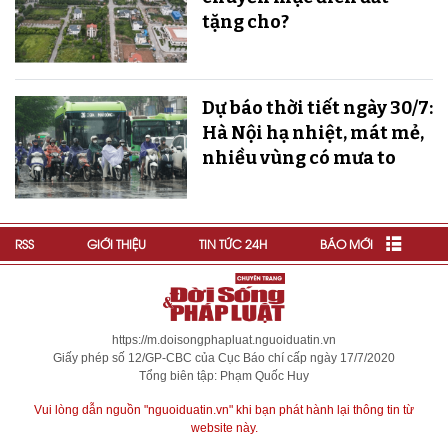
tặng cho?
Dự báo thời tiết ngày 30/7:
Hà Nội hạ nhiệt, mát mẻ,
nhiều vùng có mưa to
RSS
GIỚI THIỆU
TIN TỨC 24H
BÁO MỚI
https://m.doisongphapluat.nguoiduatin.vn
Giấy phép số 12/GP-CBC của Cục Báo chí cấp ngày 17/7/2020
Tổng biên tập: Phạm Quốc Huy
Vui lòng dẫn nguồn "nguoiduatin.vn" khi bạn phát hành lại thông tin từ
website này.