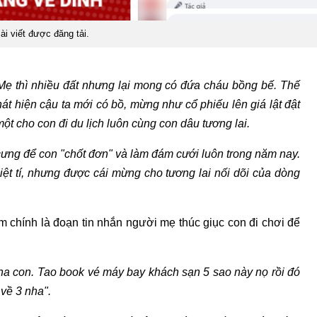
ài viết được đăng tải.
Mẹ thì nhiều đất nhưng lại mong có đứa cháu bồng bế. Thế
át hiện cậu ta mới có bồ, mừng như cổ phiếu lên giá lật đật
ột cho con đi du lịch luôn cùng con dâu tương lai.
i cưng để con "chốt đơn" và làm đám cưới luôn trong năm nay.
hiệt tí, nhưng được cái mừng cho tương lai nối dõi của dòng
 chính là đoạn tin nhắn người mẹ thúc giục con đi chơi để
ha con. Tao book vé máy bay khách sạn 5 sao này nọ rồi đó
về 3 nha".