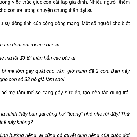
rong việc thúc giục con cái lập gia đình. Nhiều người thèm
ho con trai trong chuyện chung thân đại sự.
u sự đồng tình của cộng đồng mạng. Một số người cho biết
.
hăn ấm đệm êm rồi các bác ạ!
he mà tôi đỡ tủi thân hẳn các bác ạ!
bị mẹ tóm gáy quật cho trận, giờ mình đã 2 con. Bạn này
Nghe con số 32 nó già làm sao!
ĩ bố mẹ làm thế sẽ càng gây sức ép, tạo nên tác dụng trái
 là mình thấy bạn gái cũng hơi "toang" nhè nhẹ rồi đấy! Thử
 thế này không?
định hướng riêng, ai cũng có quyết định riêng của cuộc đời