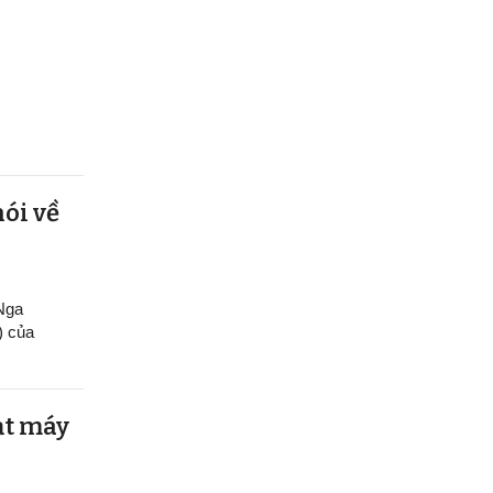
nói về
 Nga
) của
ạt máy