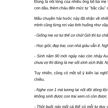
Đúng là nỗi lòng của nhiều ông bố bà mẹ t
con dâu, thèm cháu đến mức tự "bắc cầu" c
Mẩu chuyện hài hước này đã nhận về nhiề
mình cũng từng rơi vào tình huống như vậy
- Giống mẹ vợ tui thế cơ chứ! Giờ thì tui c
- Học giỏi, đẹp trai, con nhà giàu vẫn ế. Ng
- Sinh năm 90 mới ngày nào còn nhảy Au 
chưa vợ thì đúng là mẹ sốt xình xịch thật. 
Tuy nhiên, cũng có một số ý kiến lại ngh
chiều.
- Nghe con 1 mà tương lai nối dõi dòng tộc
không sinh được con trai xem có còn được
- Thời buổi này mối cá thể có mỗi tư duy 