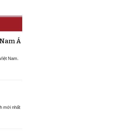
g Nam Á
 Việt Nam.
h mới nhất