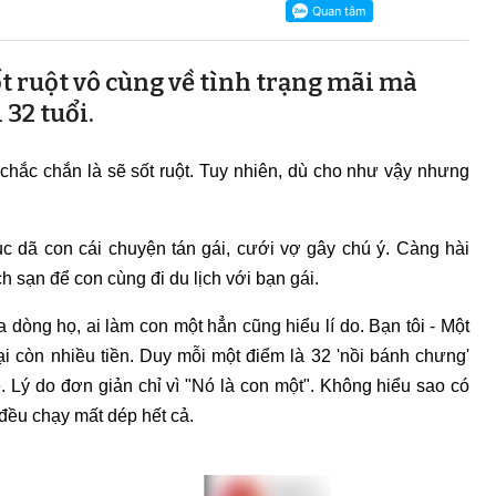
t ruột vô cùng về tình trạng mãi mà
 32 tuổi.
 chắc chắn là sẽ sốt ruột. Tuy nhiên, dù cho như vậy nhưng
c dã con cái chuyện tán gái, cưới vợ gây chú ý. Càng hài
 sạn để con cùng đi du lịch với bạn gái.
ủa dòng họ, ai làm con một hẳn cũng hiểu lí do. Bạn tôi - Một
 lại còn nhiều tiền. Duy mỗi một điểm là 32 'nồi bánh chưng'
. Lý do đơn giản chỉ vì "Nó là con một". Không hiểu sao có
đều chạy mất dép hết cả.