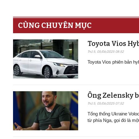
CÙNG CHUYÊN MỤC
Toyota Vios Hyb
Thứ 5, 05/06/2025 08:52
Toyota Vios phiên bản h
Ông Zelensky b
Thứ 5, 05/06/2025 07:52
Tổng thống Ukraine Volo
từ phía Nga, gọi đó là mộ