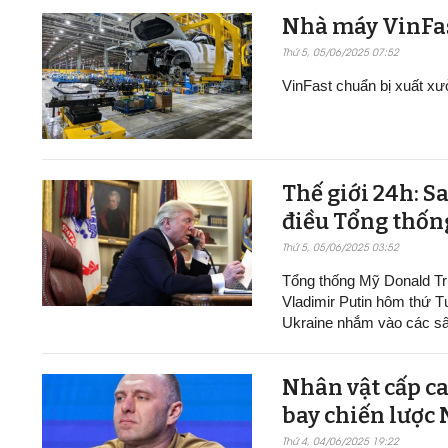
Nhà máy VinFast t
Thứ 5, 05/06/2025 07:52
VinFast chuẩn bị xuất xư
Thế giới 24h: S
điều Tổng thốn
Thứ 5, 05/06/2025 03:52
Tổng thống Mỹ Donald Tr
Vladimir Putin hôm thứ T
Ukraine nhắm vào các sâ
Nhân vật cấp ca
bay chiến lược
Thứ 4, 04/06/2025 19:22