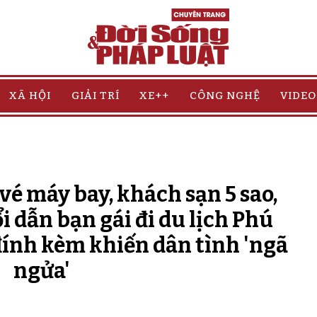
XÃ HỘI
GIẢI TRÍ
XE++
CÔNG NGHỆ
VIDEO
vé máy bay, khách sạn 5 sao,
ổi dẫn bạn gái đi du lịch Phú
đính kèm khiến dân tình 'ngã
ngửa'