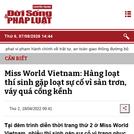
Thứ 6, 07/08/2026 14:44
t vi phạm hành chính về trật tự, an toàn giao thông đường bộ
Tr
CẦN BIẾT
Miss World Vietnam: Hàng loạt
thí sinh gặp loạt sự cố vì sàn trơn,
váy quá cồng kềnh
Thứ 2, 18/04/2022 09:41
Tại đêm trình diễn thời trang thứ 2 ở Miss World
Vietnam, nhiều thí sinh gặp sự cố vì trang phục