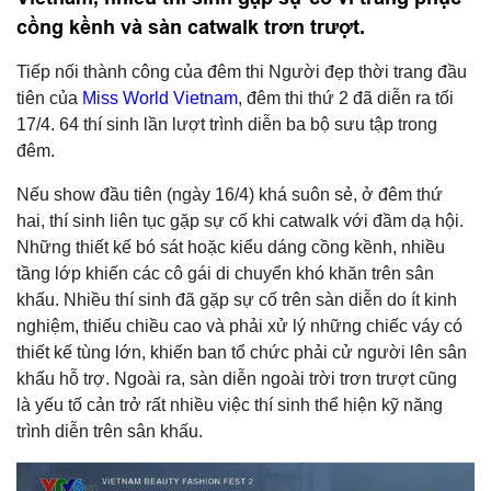
cồng kềnh và sàn catwalk trơn trượt.
Tiếp nối thành công của đêm thi Người đẹp thời trang đầu
tiên của
Miss World Vietnam
, đêm thi thứ 2 đã diễn ra tối
17/4. 64 thí sinh lần lượt trình diễn ba bộ sưu tập trong
đêm.
Nếu show đầu tiên (ngày 16/4) khá suôn sẻ, ở đêm thứ
hai, thí sinh liên tục gặp sự cố khi catwalk với đầm dạ hội.
Những thiết kế bó sát hoặc kiểu dáng cồng kềnh, nhiều
tầng lớp khiến các cô gái di chuyển khó khăn trên sân
khấu. Nhiều thí sinh đã gặp sự cố trên sàn diễn do ít kinh
nghiệm, thiếu chiều cao và phải xử lý những chiếc váy có
thiết kế tùng lớn, khiến ban tổ chức phải cử người lên sân
khấu hỗ trợ. Ngoài ra, sàn diễn ngoài trời trơn trượt cũng
là yếu tố cản trở rất nhiều việc thí sinh thể hiện kỹ năng
trình diễn trên sân khấu.