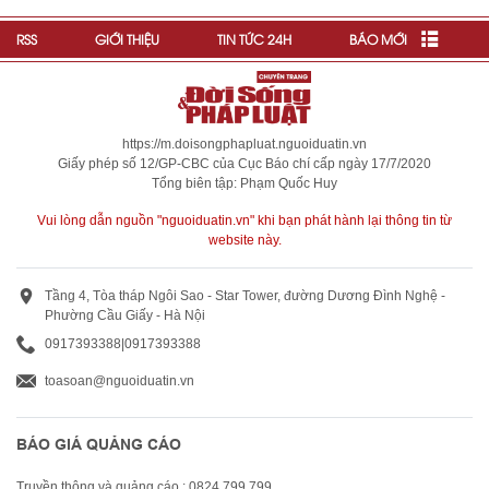
RSS
GIỚI THIỆU
TIN TỨC 24H
BÁO MỚI
https://m.doisongphapluat.nguoiduatin.vn
Giấy phép số 12/GP-CBC của Cục Báo chí cấp ngày 17/7/2020
Tổng biên tập: Phạm Quốc Huy
Vui lòng dẫn nguồn "nguoiduatin.vn" khi bạn phát hành lại thông tin từ
website này.
Tầng 4, Tòa tháp Ngôi Sao - Star Tower, đường Dương Đình Nghệ -
Phường Cầu Giấy - Hà Nội
0917393388
|
0917393388
toasoan@nguoiduatin.vn
BÁO GIÁ QUẢNG CÁO
Truyền thông và quảng cáo : 0824 799 799