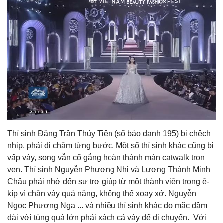
Thí sinh Đặng Trần Thủy Tiên (số báo danh 195) bị chệch
nhịp, phải đi chậm từng bước. Một số thí sinh khác cũng bị
vấp váy, song vẫn cố gắng hoàn thành màn catwalk trọn
vẹn. Thí sinh Nguyễn Phương Nhi và Lương Thành Minh
Châu phải nhờ đến sự trợ giúp từ một thành viên trong ê-
kíp vì chân váy quá nặng, không thể xoay xở. Nguyễn
Ngọc Phương Nga ... và nhiều thí sinh khác do mặc đầm
dài với tùng quá lớn phải xách cả váy để di chuyển. Với