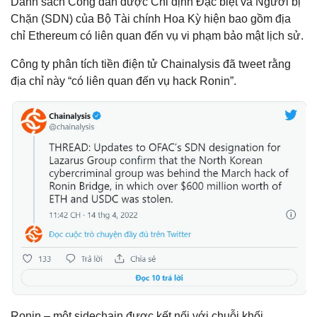
Danh sách Công dân được Chỉ định Đặc biệt và Người bị
Chặn (SDN) của Bộ Tài chính Hoa Kỳ hiện bao gồm địa
chỉ Ethereum có liên quan đến vụ vi phạm bảo mật lịch sử.
Công ty phân tích tiền điện tử Chainalysis đã tweet rằng
địa chỉ này “có liên quan đến vụ hack Ronin”.
Ronin – một sidechain được kết nối với chuỗi khối