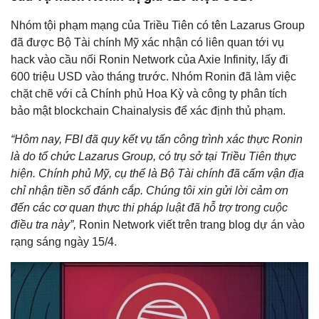
Nhóm tội phạm mạng của Triều Tiên có tên Lazarus Group
đã được Bộ Tài chính Mỹ xác nhận có liên quan tới vụ
hack vào cầu nối Ronin Network của Axie Infinity, lấy đi
600 triệu USD vào tháng trước. Nhóm Ronin đã làm việc
chặt chẽ với cả Chính phủ Hoa Kỳ và công ty phân tích
bảo mật blockchain Chainalysis để xác định thủ phạm.
“Hôm nay, FBI đã quy kết vụ tấn công trình xác thực Ronin
là do tổ chức Lazarus Group, có trụ sở tại Triều Tiên thực
hiện. Chính phủ Mỹ, cụ thể là Bộ Tài chính đã cấm vận địa
chỉ nhận tiền số đánh cắp. Chúng tôi xin gửi lời cảm ơn
đến các cơ quan thực thi pháp luật đã hỗ trợ trong cuộc
điều tra này”,
Ronin Network viết trên trang blog dự án vào
rạng sáng ngày 15/4.