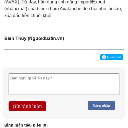
(AVAX). Từ đây, hắn dùng tính năng Import/Export
(nhập/xuất) của blockchain Avalanche để chia nhỏ tài sản,
xóa dấu trên chuỗi khối.
Biên Thùy (Nguoiduatin.vn)
Gửi bình luận
Đăng nhập
Bình luận tiêu biểu (
0
)