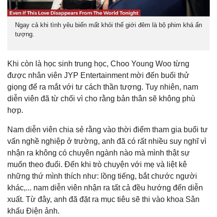
Ngay cả khi tình yêu biến mất khỏi thế giới đêm là bộ phim khá ấn
tượng.
Khi còn là học sinh trung học, Choo Young Woo từng
được nhân viên JYP Entertainment mời đến buổi thử
giọng để ra mắt với tư cách thần tượng. Tuy nhiên, nam
diễn viên đã từ chối vì cho rằng bản thân sẽ không phù
hợp.
Nam diễn viên chia sẻ rằng vào thời điểm tham gia buổi tư
vấn nghề nghiệp ở trường, anh đã có rất nhiều suy nghĩ vì
nhận ra không có chuyên ngành nào mà mình thật sự
muốn theo đuổi. Đến khi trò chuyện với mẹ và liệt kê
những thứ mình thích như: lồng tiếng, bắt chước người
khác,... nam diễn viên nhận ra tất cả đều hướng đến diễn
xuất. Từ đây, anh đã đặt ra mục tiêu sẽ thi vào khoa Sân
khấu Điện ảnh.