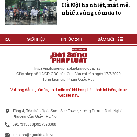
Hà Nội hạ nhiệt, mát mẻ,
nhiều vùng có mưa to
RSS
GIỚI THIỆU
TIN TỨC 24H
BÁO MỚI
https://m.doisongphapluat.nguoiduatin.vn
Giấy phép số 12/GP-CBC của Cục Báo chí cấp ngày 17/7/2020
Tổng biên tập: Phạm Quốc Huy
Vui lòng dẫn nguồn "nguoiduatin.vn" khi bạn phát hành lại thông tin từ
website này.
Tầng 4, Tòa tháp Ngôi Sao - Star Tower, đường Dương Đình Nghệ -
Phường Cầu Giấy - Hà Nội
0917393388
|
0917393388
toasoan@nguoiduatin.vn