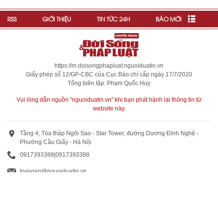
RSS
GIỚI THIỆU
TIN TỨC 24H
BÁO MỚI
https://m.doisongphapluat.nguoiduatin.vn
Giấy phép số 12/GP-CBC của Cục Báo chí cấp ngày 17/7/2020
Tổng biên tập: Phạm Quốc Huy
Vui lòng dẫn nguồn "nguoiduatin.vn" khi bạn phát hành lại thông tin từ
website này.
Tầng 4, Tòa tháp Ngôi Sao - Star Tower, đường Dương Đình Nghệ -
Phường Cầu Giấy - Hà Nội
0917393388
|
0917393388
toasoan@nguoiduatin.vn
BÁO GIÁ QUẢNG CÁO