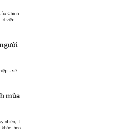
 của Chính
trí việc
 người
hiệp... sẽ
ệnh mùa
y nhiên, ít
c khỏe theo