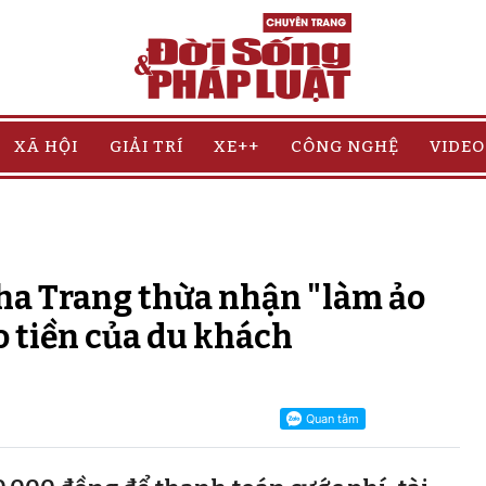
XÃ HỘI
GIẢI TRÍ
XE++
CÔNG NGHỆ
VIDEO
Nha Trang thừa nhận "làm ảo
o tiền của du khách