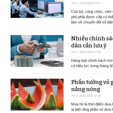
Thứ 5, 30/07/2026 07:01
Cán bộ, công chức, viên
phủ phải được cấp có thẩ
làm về chuyển đổi số bằn
Nhiều chính sác
dân cần lưu ý
Thứ 5, 30/07/2026 07:00
Hàng loạt chính sách mới v
có hiệu lực trong tháng 8
Phần tưởng vô g
nắng nóng
Thứ 5, 30/07/2026 07:00
Mùa hè là thời điểm dưa h
ai biết rằng phần vỏ dưa 