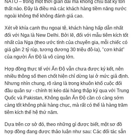
NATO – trong một thời gian dài mà không chịu bất kỳ tổn
thất nào. Đây là điều mà các khách hàng tiềm năng nước
ngoài không thể không đánh giá cao.
Xét về khía cạnh thu ngoại tệ, khách hàng hấp dẫn nhất
đối với Nga là New Delhi. Bởi lẽ, đối với mẫu tiêm kích tốt
nhất của Nga (theo ước tính của chuyên gia, mỗi chiếc có
giá gần 2 tỷ rúp, tương đương 30 triệu đô-la), "cơn khát"
của người Ấn Độ là vô cùng lớn.
Hợp đồng thực tế với Ấn Độ vẫn chưa được ký kết, nên
nhiều thông số then chốt hiện chỉ dừng lại ở mức giả định.
Nhưng nhìn chung, rõ ràng là trong khuôn khổ cuộc đối
đầu quân sự - chính trị kéo dài hàng thập kỷ qua với Trung
Quốc và Pakistan, Không quân Ấn Độ cần có càng sớm
càng tốt không phải hàng chục, mà rất có thể là hàng trăm
tiêm kích thế hệ thứ năm.
Dựa trên cơ sở đó, theo những gì được biết, một sơ đồ
hợp đồng đang được thảo luận như sau: Các đối tác sẵn