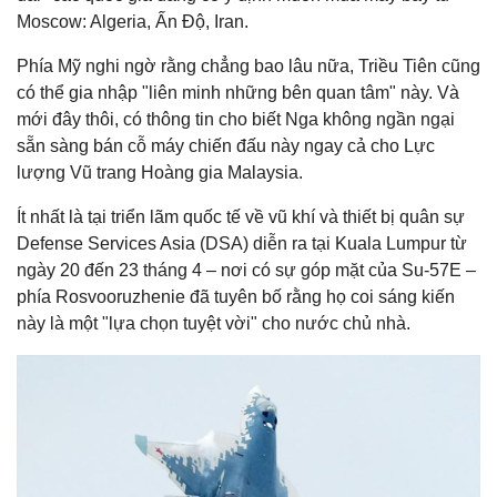
Moscow: Algeria, Ấn Độ, Iran.
Phía Mỹ nghi ngờ rằng chẳng bao lâu nữa, Triều Tiên cũng
có thể gia nhập "liên minh những bên quan tâm" này. Và
mới đây thôi, có thông tin cho biết Nga không ngần ngại
sẵn sàng bán cỗ máy chiến đấu này ngay cả cho Lực
lượng Vũ trang Hoàng gia Malaysia.
Ít nhất là tại triển lãm quốc tế về vũ khí và thiết bị quân sự
Defense Services Asia (DSA) diễn ra tại Kuala Lumpur từ
ngày 20 đến 23 tháng 4 – nơi có sự góp mặt của Su-57E –
phía Rosvooruzhenie đã tuyên bố rằng họ coi sáng kiến
này là một "lựa chọn tuyệt vời" cho nước chủ nhà.