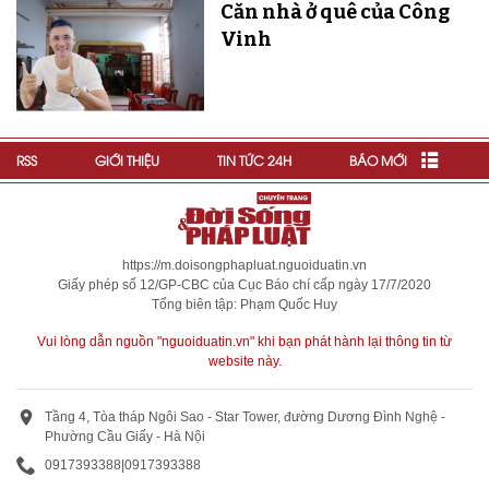
Căn nhà ở quê của Công
Vinh
RSS
GIỚI THIỆU
TIN TỨC 24H
BÁO MỚI
https://m.doisongphapluat.nguoiduatin.vn
Giấy phép số 12/GP-CBC của Cục Báo chí cấp ngày 17/7/2020
Tổng biên tập: Phạm Quốc Huy
Vui lòng dẫn nguồn "nguoiduatin.vn" khi bạn phát hành lại thông tin từ
website này.
Tầng 4, Tòa tháp Ngôi Sao - Star Tower, đường Dương Đình Nghệ -
Phường Cầu Giấy - Hà Nội
0917393388
|
0917393388