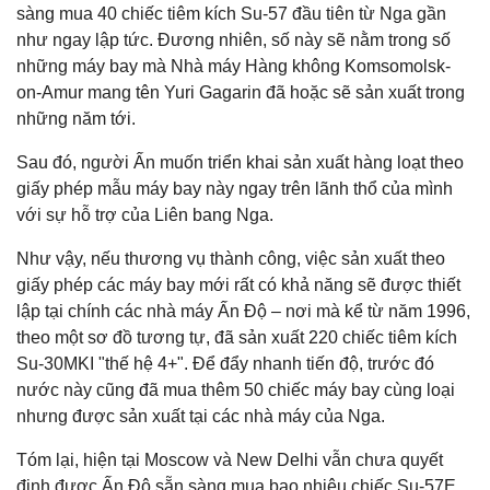
sàng mua 40 chiếc tiêm kích Su-57 đầu tiên từ Nga gần
như ngay lập tức. Đương nhiên, số này sẽ nằm trong số
những máy bay mà Nhà máy Hàng không Komsomolsk-
on-Amur mang tên Yuri Gagarin đã hoặc sẽ sản xuất trong
những năm tới.
Sau đó, người Ấn muốn triển khai sản xuất hàng loạt theo
giấy phép mẫu máy bay này ngay trên lãnh thổ của mình
với sự hỗ trợ của Liên bang Nga.
Như vậy, nếu thương vụ thành công, việc sản xuất theo
giấy phép các máy bay mới rất có khả năng sẽ được thiết
lập tại chính các nhà máy Ấn Độ – nơi mà kể từ năm 1996,
theo một sơ đồ tương tự, đã sản xuất 220 chiếc tiêm kích
Su-30MKI "thế hệ 4+". Để đẩy nhanh tiến độ, trước đó
nước này cũng đã mua thêm 50 chiếc máy bay cùng loại
nhưng được sản xuất tại các nhà máy của Nga.
Tóm lại, hiện tại Moscow và New Delhi vẫn chưa quyết
định được Ấn Độ sẵn sàng mua bao nhiêu chiếc Su-57E,