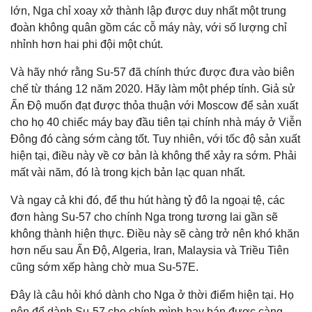
lớn, Nga chỉ xoay xở thành lập được duy nhất một trung
đoàn không quân gồm các cỗ máy này, với số lượng chỉ
nhỉnh hơn hai phi đội một chút.
Và hãy nhớ rằng Su-57 đã chính thức được đưa vào biên
chế từ tháng 12 năm 2020. Hãy làm một phép tính. Giả sử
Ấn Độ muốn đạt được thỏa thuận với Moscow để sản xuất
cho họ 40 chiếc máy bay đầu tiên tại chính nhà máy ở Viễn
Đông đó càng sớm càng tốt. Tuy nhiên, với tốc độ sản xuất
hiện tại, điều này về cơ bản là không thể xảy ra sớm. Phải
mất vài năm, đó là trong kịch bản lạc quan nhất.
Và ngay cả khi đó, để thu hút hàng tỷ đô la ngoại tệ, các
đơn hàng Su-57 cho chính Nga trong tương lai gần sẽ
không thành hiện thực. Điều này sẽ càng trở nên khó khăn
hơn nếu sau Ấn Độ, Algeria, Iran, Malaysia và Triều Tiên
cũng sớm xếp hàng chờ mua Su-57E.
Đây là câu hỏi khó dành cho Nga ở thời điểm hiện tại. Họ
nên để dành Su-57 cho chính mình hay bán được càng