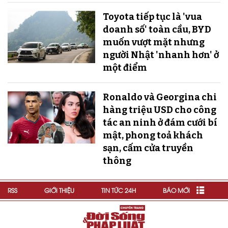
Toyota tiếp tục là 'vua
doanh số' toàn cầu, BYD
muốn vượt mặt nhưng
người Nhật 'nhanh hơn' ở
một điểm
Ronaldo và Georgina chi
hàng triệu USD cho công
tác an ninh ở đám cưới bí
mật, phong toả khách
sạn, cấm cửa truyền
thông
RSS
GIỚI THIỆU
TIN TỨC 24H
BÁO MỚI