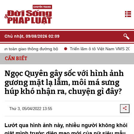
Chủ nhật, 09/08/2026 02:09
oàn giao thông đường bộ
Triển lãm ô tô Việt Nam VMS 2024
CẦN BIẾT
Ngọc Quyên gây sốc với hình ảnh
gương mặt lạ lẫm, môi má sưng
húp khó nhận ra, chuyện gì đây?
Thứ 3, 05/04/2022 13:55
Lướt qua hình ảnh này, nhiều người không khỏi
giật mình trước diện mạo mới của nữ siêu mẫu