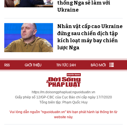
thống Nga sẽ làm với
Ukraine
Nhân vật cấp cao Ukraine
đứng sau chiến dịch tập
kích loạt máy bay chiến
lược Nga
RSS
GIỚI THIỆU
TIN TỨC 24H
BÁO MỚI
https://m.doisongphapluat.nguoiduatin.vn
Giấy phép số 12/GP-CBC của Cục Báo chí cấp ngày 17/7/2020
Tổng biên tập: Phạm Quốc Huy
Vui lòng dẫn nguồn "nguoiduatin.vn" khi bạn phát hành lại thông tin từ
website này.