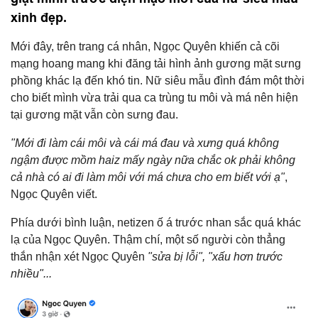
xinh đẹp.
Mới đây, trên trang cá nhân, Ngọc Quyên khiến cả cõi
mạng hoang mang khi đăng tải hình ảnh gương mặt sưng
phồng khác lạ đến khó tin. Nữ siêu mẫu đình đám một thời
cho biết mình vừa trải qua ca trùng tu môi và má nên hiện
tại gương mặt vẫn còn sưng đau.
"Mới đi làm cái môi và cái má đau và xưng quá không
ngậm được mồm haiz mấy ngày nữa chắc ok phải không
cả nhà có ai đi làm môi với má chưa cho em biết với ạ"
,
Ngọc Quyên viết.
Phía dưới bình luận, netizen ố á trước nhan sắc quá khác
lạ của Ngọc Quyên. Thậm chí, một số người còn thẳng
thắn nhận xét Ngọc Quyên
"sửa bị lỗi", "xấu hơn trước
nhiều"...