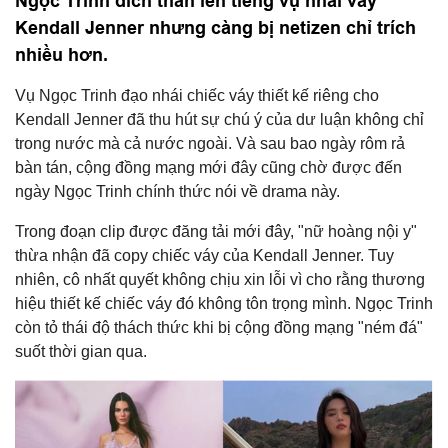
Ngọc Trinh đích thân lên tiếng vụ nhái váy
Kendall Jenner nhưng càng bị netizen chỉ trích
nhiều hơn.
Vụ Ngọc Trinh đạo nhái chiếc váy thiết kế riêng cho
Kendall Jenner đã thu hút sự chú ý của dư luận không chỉ
trong nước mà cả nước ngoài. Và sau bao ngày rôm rả
bàn tán, cộng đồng mạng mới đây cũng chờ được đến
ngày Ngọc Trinh chính thức nói về drama này.
Trong đoạn clip được đăng tải mới đây, "nữ hoàng nội y"
thừa nhận đã copy chiếc váy của Kendall Jenner. Tuy
nhiên, cô nhất quyết không chịu xin lỗi vì cho rằng thương
hiệu thiết kế chiếc váy đó không tôn trọng mình. Ngọc Trinh
còn tỏ thái độ thách thức khi bị cộng đồng mạng "ném đá"
suốt thời gian qua.