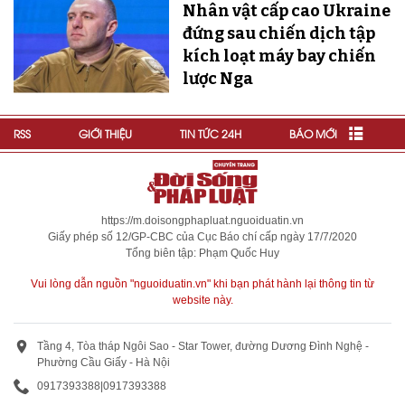
Nhân vật cấp cao Ukraine
đứng sau chiến dịch tập
kích loạt máy bay chiến
lược Nga
RSS
GIỚI THIỆU
TIN TỨC 24H
BÁO MỚI
https://m.doisongphapluat.nguoiduatin.vn
Giấy phép số 12/GP-CBC của Cục Báo chí cấp ngày 17/7/2020
Tổng biên tập: Phạm Quốc Huy
Vui lòng dẫn nguồn "nguoiduatin.vn" khi bạn phát hành lại thông tin từ
website này.
Tầng 4, Tòa tháp Ngôi Sao - Star Tower, đường Dương Đình Nghệ -
Phường Cầu Giấy - Hà Nội
0917393388
|
0917393388