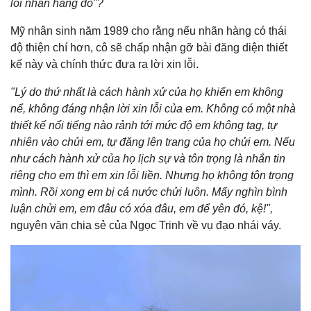
lỗi nhãn hàng đó"?
Mỹ nhân sinh năm 1989 cho rằng nếu nhãn hàng có thái
độ thiện chí hơn, cô sẽ chấp nhận gỡ bài đăng diện thiết
kế này và chính thức đưa ra lời xin lỗi.
"Lý do thứ nhất là cách hành xử của họ khiến em không
nể, không đáng nhận lời xin lỗi của em. Không có một nhà
thiết kế nổi tiếng nào rảnh tới mức độ em không tag, tự
nhiên vào chửi em, tự đăng lên trang của họ chửi em. Nếu
như cách hành xử của họ lịch sự và tôn trọng là nhắn tin
riêng cho em thì em xin lỗi liền. Nhưng họ không tôn trọng
mình. Rồi xong em bị cả nước chửi luôn. Mấy nghìn bình
luận chửi em, em đâu có xóa đâu, em để yên đó, kệ!",
nguyên văn chia sẻ của Ngọc Trinh về vụ đạo nhái váy.