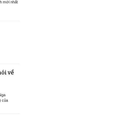
h mới nhất
nói về
 Nga
) của