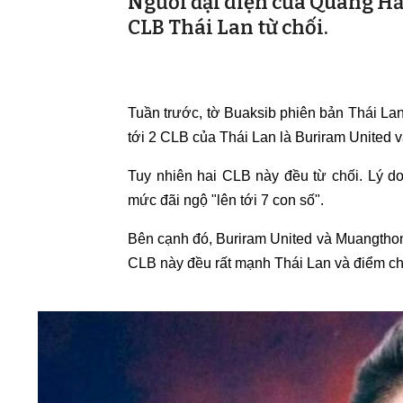
Người đại diện của Quang Hải
CLB Thái Lan từ chối.
Tuần trước, tờ Buaksib phiên bản Thái Lan
tới 2 CLB của Thái Lan là Buriram United 
Tuy nhiên hai CLB này đều từ chối. Lý d
mức đãi ngộ "lên tới 7 con số".
Bên cạnh đó, Buriram United và Muangtho
CLB này đều rất mạnh Thái Lan và điểm ch