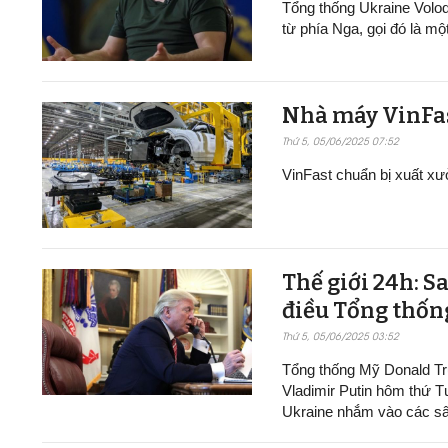
Tổng thống Ukraine Volo
từ phía Nga, gọi đó là mộ
Nhà máy VinFast t
Thứ 5, 05/06/2025 07:52
VinFast chuẩn bị xuất xư
Thế giới 24h: S
điều Tổng thốn
Thứ 5, 05/06/2025 03:52
Tổng thống Mỹ Donald Tr
Vladimir Putin hôm thứ T
Ukraine nhắm vào các sâ