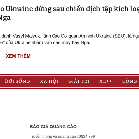
o Ukraine đứng sau chiến dịch tập kích lo
 Nga
h danh Vasyl Malyuk, lãnh đạo Cơ quan An ninh Ukraine (SBU), là n
ện" của Ukraine nhằm vào các máy bay Nga.
XEM THÊM
ĐỜI SỐNG
XÃ HỘI
GIẢI TRÍ
XE++
CÔNG
BÁO GIÁ QUẢNG CÁO
Truyền thông và quảng cáo : 0824 799