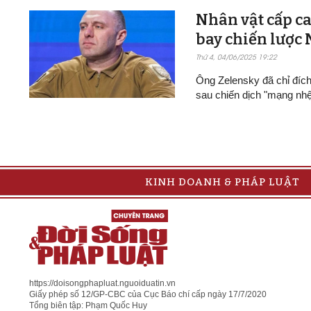
Nhân vật cấp ca
bay chiến lược
Thứ 4, 04/06/2025 19:22
Ông Zelensky đã chỉ đíc
sau chiến dịch "mạng nh
KINH DOANH & PHÁP LUẬT
https://doisongphapluat.nguoiduatin.vn
Giấy phép số 12/GP-CBC của Cục Báo chí cấp ngày 17/7/2020
Tổng biên tập: Phạm Quốc Huy