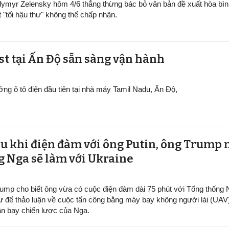
dymyr Zelensky hôm 4/6 thẳng thừng bác bỏ văn bản đề xuất hòa bìn
t "tối hậu thư" không thể chấp nhận.
ại Ấn Độ sẵn sàng v​​​​​​​ận hành
ởng ô tô điện đầu tiên tại nhà máy Tamil Nadu, Ấn Độ,
au khi điện đàm với ông Putin, ông Trump 
g Nga sẽ làm với Ukraine
ump cho biết ông vừa có cuộc điện đàm dài 75 phút với Tổng thống
ư để thảo luận về cuộc tấn công bằng máy bay không người lái (UAV
n bay chiến lược của Nga.