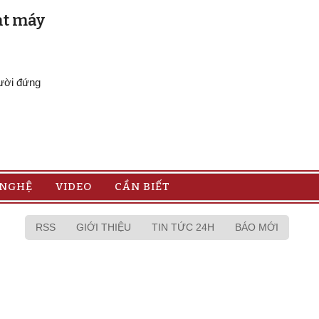
ạt máy
gười đứng
 NGHỆ
VIDEO
CẦN BIẾT
RSS
GIỚI THIỆU
TIN TỨC 24H
BÁO MỚI