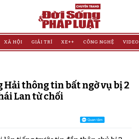
XÃ HỘI
GIẢI TRÍ
XE++
CÔNG NGHỆ
VIDEO
 Hải thông tin bất ngờ vụ bị 2
hái Lan từ chối