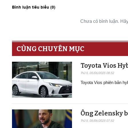
Bình luận tiêu biểu (
0
)
Chưa có bình luận. Hãy 
CÙNG CHUYÊN MỤC
Toyota Vios Hyb
Thứ 5, 05/06/2025 08:52
Toyota Vios phiên bản h
Ông Zelensky b
Thứ 5, 05/06/2025 07:52