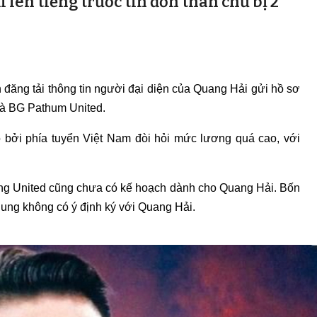
 lên tiếng trước tin đồn thân chủ bị 2
 đăng tải thông tin người đại diện của Quang Hải gửi hồ sơ
và BG Pathum United.
o bởi phía tuyển Việt Nam đòi hỏi mức lương quá cao, với
ng United cũng chưa có kế hoạch dành cho Quang Hải. Bốn
ung không có ý định ký với Quang Hải.