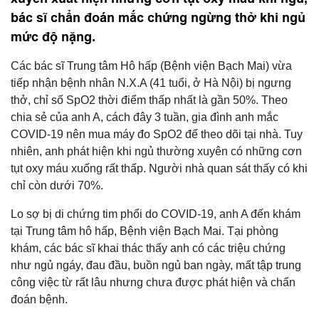
bác sĩ chẩn đoán mắc chứng ngừng thở khi ngủ
mức độ nặng.
Các bác sĩ Trung tâm Hô hấp (Bệnh viện Bạch Mai) vừa
tiếp nhận bệnh nhân N.X.A (41 tuổi, ở Hà Nội) bị ngưng
thở, chỉ số SpO2 thời điểm thấp nhất là gần 50%. Theo
chia sẻ của anh A, cách đây 3 tuần, gia đình anh mắc
COVID-19 nên mua máy đo SpO2 để theo dõi tại nhà. Tuy
nhiên, anh phát hiện khi ngủ thường xuyên có những cơn
tụt oxy máu xuống rất thấp. Người nhà quan sát thấy có khi
chỉ còn dưới 70%.
Lo sợ bị di chứng tim phổi do COVID-19, anh A đến khám
tại Trung tâm hô hấp, Bệnh viện Bạch Mai. Tại phòng
khám, các bác sĩ khai thác thấy anh có các triệu chứng
như ngủ ngáy, đau đầu, buồn ngủ ban ngày, mất tập trung
công việc từ rất lâu nhưng chưa được phát hiện và chẩn
đoán bệnh.