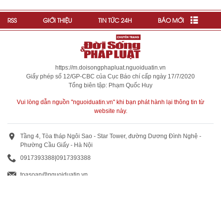
RSS
GIỚI THIỆU
TIN TỨC 24H
BÁO MỚI
https://m.doisongphapluat.nguoiduatin.vn
Giấy phép số 12/GP-CBC của Cục Báo chí cấp ngày 17/7/2020
Tổng biên tập: Phạm Quốc Huy
Vui lòng dẫn nguồn "nguoiduatin.vn" khi bạn phát hành lại thông tin từ
website này.
Tầng 4, Tòa tháp Ngôi Sao - Star Tower, đường Dương Đình Nghệ -
Phường Cầu Giấy - Hà Nội
0917393388
|
0917393388
toasoan@nguoiduatin.vn
BÁO GIÁ QUẢNG CÁO