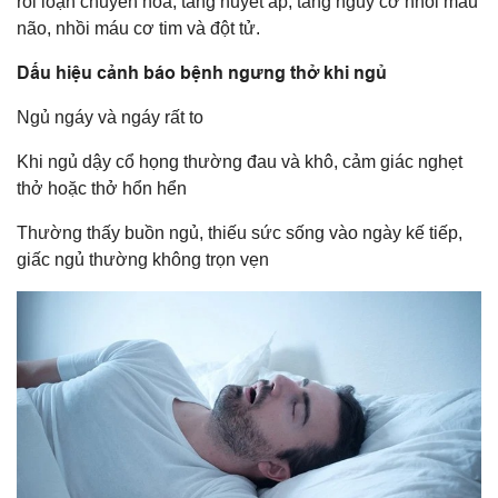
rối loạn chuyển hóa, tăng huyết áp, tăng nguy cơ nhồi máu
não, nhồi máu cơ tim và đột tử.
Dấu hiệu cảnh báo bệnh ngưng thở khi ngủ
Ngủ ngáy và ngáy rất to
Khi ngủ dậy cổ họng thường đau và khô, cảm giác nghẹt
thở hoặc thở hổn hển
Thường thấy buồn ngủ, thiếu sức sống vào ngày kế tiếp,
giấc ngủ thường không trọn vẹn