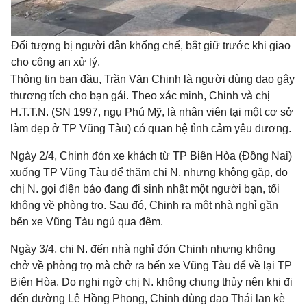
Đối tượng bị người dân khống chế, bắt giữ trước khi giao
cho công an xử lý.
Thông tin ban đầu, Trần Văn Chinh là người dùng dao gây
thương tích cho bạn gái. Theo xác minh, Chinh và chị
H.T.T.N. (SN 1997, ngụ Phú Mỹ, là nhân viên tại một cơ sở
làm đẹp ở TP Vũng Tàu) có quan hệ tình cảm yêu đương.
Ngày 2/4, Chinh đón xe khách từ TP Biên Hòa (Đồng Nai)
xuống TP Vũng Tàu để thăm chị N. nhưng không gặp, do
chị N. gọi điện báo đang đi sinh nhật một người bạn, tối
không về phòng trọ. Sau đó, Chinh ra một nhà nghỉ gần
bến xe Vũng Tàu ngủ qua đêm.
Ngày 3/4, chị N. đến nhà nghỉ đón Chinh nhưng không
chở về phòng trọ mà chở ra bến xe Vũng Tàu để về lại TP
Biên Hòa. Do nghi ngờ chị N. không chung thủy nên khi đi
đến đường Lê Hồng Phong, Chinh dùng dao Thái lan kè