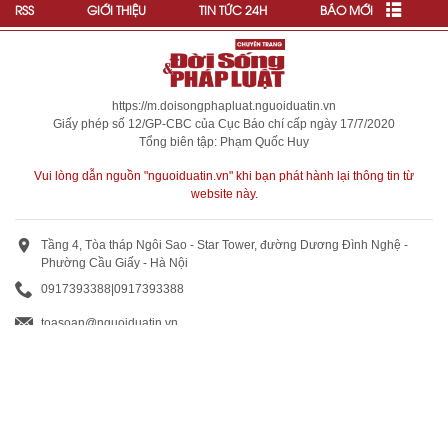
RSS
GIỚI THIỆU
TIN TỨC 24H
BÁO MỚI
https://m.doisongphapluat.nguoiduatin.vn
Giấy phép số 12/GP-CBC của Cục Báo chí cấp ngày 17/7/2020
Tổng biên tập: Phạm Quốc Huy
Vui lòng dẫn nguồn "nguoiduatin.vn" khi bạn phát hành lại thông tin từ
website này.
Tầng 4, Tòa tháp Ngôi Sao - Star Tower, đường Dương Đình Nghệ -
Phường Cầu Giấy - Hà Nội
0917393388
|
0917393388
toasoan@nguoiduatin.vn
BÁO GIÁ QUẢNG CÁO
Truyền thông và quảng cáo : 0824 799 799