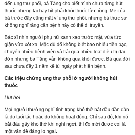
đến ung thư phổi, bà Tăng cho biết mình chưa từng hút
thuốc nhưng lại hay hít phải khói thuốc từ chồng. Mẹ của
bà trước đây cũng mất vì ung thư phổi, nhưng bà thực sự
không nghĩ rằng căn bệnh này có thể di truyền.
Bác sĩ nhìn người phụ nữ xanh xao trước mặt, vừa tức
giận vừa xót xa. Mặc dù đổ không biết bao nhiêu tiền bạc,
chuyển nhiều bệnh viện và trải qua nhiều loạt điều trị đau
đớn nhưng bà Tăng vẫn không qua khỏi được. Bà qua đời
sau chưa đầy 1 năm kể từ ngày phát hiện bệnh.
Các triệu chứng ung thư phổi ở người không hút
thuốc
Hụt hơi
Mọi người thường nghĩ tình trạng khó thở bắt đầu dần dần
là do tuổi tác hoặc do không hoạt động. Chỉ sau đó, khi nó
bắt đầu gây khó thở khi nghỉ ngơi, thì đó mới được coi là
một vấn đề đáng lo ngại.