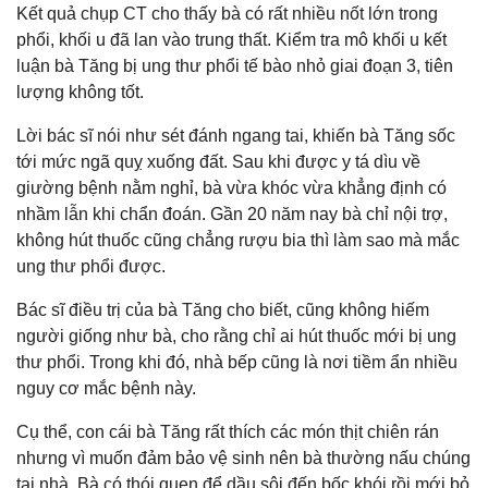
Kết quả chụp CT cho thấy bà có rất nhiều nốt lớn trong
phổi, khối u đã lan vào trung thất. Kiểm tra mô khối u kết
luận bà Tăng bị ung thư phổi tế bào nhỏ giai đoạn 3, tiên
lượng không tốt.
Lời bác sĩ nói như sét đánh ngang tai, khiến bà Tăng sốc
tới mức ngã quỵ xuống đất. Sau khi được y tá dìu về
giường bệnh nằm nghỉ, bà vừa khóc vừa khẳng định có
nhầm lẫn khi chẩn đoán. Gần 20 năm nay bà chỉ nội trợ,
không hút thuốc cũng chẳng rượu bia thì làm sao mà mắc
ung thư phổi được.
Bác sĩ điều trị của bà Tăng cho biết, cũng không hiếm
người giống như bà, cho rằng chỉ ai hút thuốc mới bị ung
thư phổi. Trong khi đó, nhà bếp cũng là nơi tiềm ẩn nhiều
nguy cơ mắc bệnh này.
Cụ thể, con cái bà Tăng rất thích các món thịt chiên rán
nhưng vì muốn đảm bảo vệ sinh nên bà thường nấu chúng
tại nhà. Bà có thói quen để dầu sôi đến bốc khói rồi mới bỏ