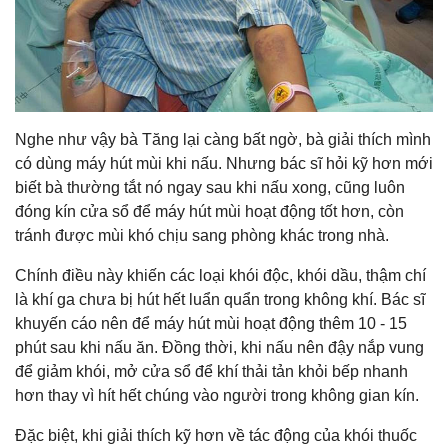
Nghe như vậy bà Tăng lại càng bất ngờ, bà giải thích mình
có dùng máy hút mùi khi nấu. Nhưng bác sĩ hỏi kỹ hơn mới
biết bà thường tắt nó ngay sau khi nấu xong, cũng luôn
đóng kín cửa sổ để máy hút mùi hoạt động tốt hơn, còn
tránh được mùi khó chịu sang phòng khác trong nhà.
Chính điều này khiến các loại khói độc, khói dầu, thậm chí
là khí ga chưa bị hút hết luẩn quẩn trong không khí. Bác sĩ
khuyến cáo nên để máy hút mùi hoạt động thêm 10 - 15
phút sau khi nấu ăn. Đồng thời, khi nấu nên đậy nắp vung
để giảm khói, mở cửa sổ để khí thải tản khỏi bếp nhanh
hơn thay vì hít hết chúng vào người trong không gian kín.
Đặc biệt, khi giải thích kỹ hơn về tác động của khói thuốc