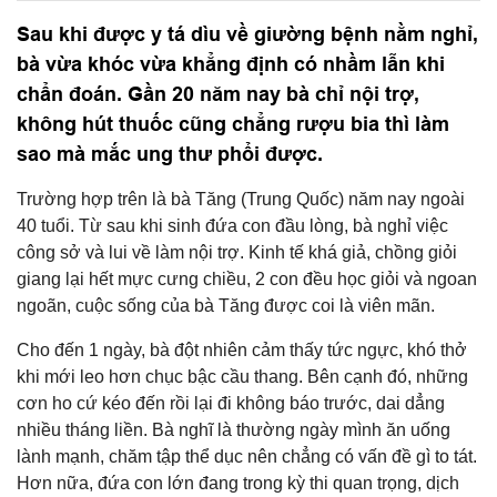
Sau khi được y tá dìu về giường bệnh nằm nghỉ,
bà vừa khóc vừa khẳng định có nhầm lẫn khi
chẩn đoán. Gần 20 năm nay bà chỉ nội trợ,
không hút thuốc cũng chẳng rượu bia thì làm
sao mà mắc ung thư phổi được.
Trường hợp trên là bà Tăng (Trung Quốc) năm nay ngoài
40 tuổi. Từ sau khi sinh đứa con đầu lòng, bà nghỉ việc
công sở và lui về làm nội trợ. Kinh tế khá giả, chồng giỏi
giang lại hết mực cưng chiều, 2 con đều học giỏi và ngoan
ngoãn, cuộc sống của bà Tăng được coi là viên mãn.
Cho đến 1 ngày, bà đột nhiên cảm thấy tức ngực, khó thở
khi mới leo hơn chục bậc cầu thang. Bên cạnh đó, những
cơn ho cứ kéo đến rồi lại đi không báo trước, dai dẳng
nhiều tháng liền. Bà nghĩ là thường ngày mình ăn uống
lành mạnh, chăm tập thể dục nên chẳng có vấn đề gì to tát.
Hơn nữa, đứa con lớn đang trong kỳ thi quan trọng, dịch