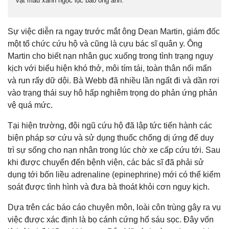
vật màu xanh ngọc lục bảo óng ánh.
Sự việc diễn ra ngay trước mắt ông Dean Martin, giám đốc
một tổ chức cứu hộ và cũng là cựu bác sĩ quân y. Ông
Martin cho biết nạn nhân gục xuống trong tình trạng nguy
kịch với biểu hiện khó thở, môi tím tái, toàn thân nổi mẩn
và run rẩy dữ dội. Bà Webb đã nhiều lần ngất đi và dần rơi
vào trạng thái suy hô hấp nghiêm trọng do phản ứng phản
vệ quá mức.
Tại hiện trường, đội ngũ cứu hộ đã lập tức tiến hành các
biện pháp sơ cứu và sử dụng thuốc chống dị ứng để duy
trì sự sống cho nạn nhân trong lúc chờ xe cấp cứu tới. Sau
khi được chuyển đến bệnh viện, các bác sĩ đã phải sử
dụng tới bốn liều adrenaline (epinephrine) mới có thể kiểm
soát được tình hình và đưa bà thoát khỏi cơn nguy kịch.
Dựa trên các báo cáo chuyên môn, loài côn trùng gây ra vụ
việc được xác định là bọ cánh cứng hổ sáu sọc. Đây vốn