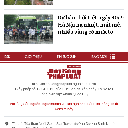
Dự báo thời tiết ngày 30/7:
Hà Nội hạ nhiệt, mát mẻ,
nhiều vùng có mưa to
RSS
GIỚI THIỆU
TIN TỨC 24H
BÁO MỚI
https://m.doisongphapluat.nguoiduatin.vn
Giấy phép số 12/GP-CBC của Cục Báo chí cấp ngày 17/7/2020
Tổng biên tập: Phạm Quốc Huy
Vui lòng dẫn nguồn "nguoiduatin.vn" khi bạn phát hành lại thông tin từ
website này.
Tầng 4, Tòa tháp Ngôi Sao - Star Tower, đường Dương Đình Nghệ -