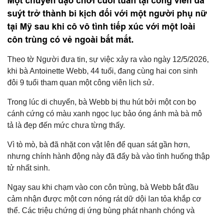
Một chuyến dạo chơi cuối tuần tại công viên đã
suýt trở thành bi kịch đối với một người phụ nữ
tại Mỹ sau khi cô vô tình tiếp xúc với một loài
côn trùng có vẻ ngoài bắt mắt.
Theo tờ Người đưa tin, sự việc xảy ra vào ngày 12/5/2026,
khi bà Antoinette Webb, 44 tuổi, đang cùng hai con sinh
đôi 9 tuổi tham quan một công viên lịch sử.
Trong lúc di chuyển, bà Webb bị thu hút bởi một con bọ
cánh cứng có màu xanh ngọc lục bảo óng ánh mà bà mô
tả là đẹp đến mức chưa từng thấy.
Vì tò mò, bà đã nhặt con vật lên để quan sát gần hơn,
nhưng chính hành động này đã đẩy bà vào tình huống thập
tử nhất sinh.
Ngay sau khi chạm vào con côn trùng, bà Webb bắt đầu
cảm nhận được một cơn nóng rát dữ dội lan tỏa khắp cơ
thể. Các triệu chứng dị ứng bùng phát nhanh chóng và