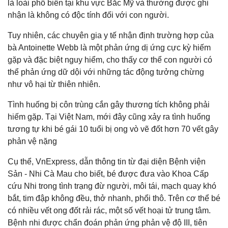
là loài phổ biến tại khu vực Bắc Mỹ và thường được ghi
nhận là không có độc tính đối với con người.
Tuy nhiên, các chuyên gia y tế nhận định trường hợp của
bà Antoinette Webb là một phản ứng dị ứng cực kỳ hiếm
gặp và đặc biệt nguy hiểm, cho thấy cơ thể con người có
thể phản ứng dữ dội với những tác động tưởng chừng
như vô hại từ thiên nhiên.
Tình huống bị côn trùng cắn gây thương tích không phải
hiếm gặp. Tại Việt Nam, mới đây cũng xảy ra tình huống
tương tự khi bé gái 10 tuổi bị ong vò vẽ đốt hơn 70 vết gây
phản vệ nặng
Cụ thể, VnExpress, dẫn thông tin từ đại diện Bệnh viện
Sản - Nhi Cà Mau cho biết, bé được đưa vào Khoa Cấp
cứu Nhi trong tình trạng đừ người, môi tái, mạch quay khó
bắt, tim đập không đều, thở nhanh, phổi thô. Trên cơ thể bé
có nhiều vết ong đốt rải rác, một số vết hoại tử trung tâm.
Bệnh nhi được chẩn đoán phản ứng phản vệ độ III, tiên