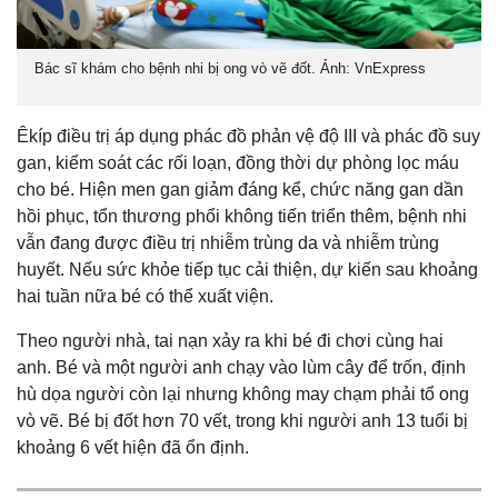
Bác sĩ khám cho bệnh nhi bị ong vò vẽ đốt. Ảnh: VnExpress
Êkíp điều trị áp dụng phác đồ phản vệ độ III và phác đồ suy
gan, kiểm soát các rối loạn, đồng thời dự phòng lọc máu
cho bé. Hiện men gan giảm đáng kể, chức năng gan dần
hồi phục, tổn thương phổi không tiến triển thêm, bệnh nhi
vẫn đang được điều trị nhiễm trùng da và nhiễm trùng
huyết. Nếu sức khỏe tiếp tục cải thiện, dự kiến sau khoảng
hai tuần nữa bé có thể xuất viện.
Theo người nhà, tai nạn xảy ra khi bé đi chơi cùng hai
anh. Bé và một người anh chạy vào lùm cây để trốn, định
hù dọa người còn lại nhưng không may chạm phải tổ ong
vò vẽ. Bé bị đốt hơn 70 vết, trong khi người anh 13 tuổi bị
khoảng 6 vết hiện đã ổn định.