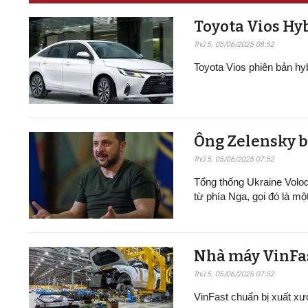
Toyota Vios Hyb
Thứ 5, 05/06/2025 08:52
Toyota Vios phiên bản h
Ông Zelensky b
Thứ 5, 05/06/2025 07:52
Tổng thống Ukraine Volo
từ phía Nga, gọi đó là mộ
Nhà máy VinFast t
Thứ 5, 05/06/2025 07:52
VinFast chuẩn bị xuất xư