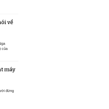
nói về
 Nga
) của
ạt máy
gười đứng