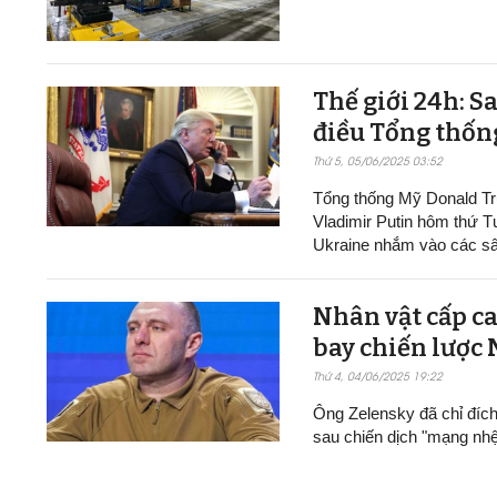
Thế giới 24h: S
điều Tổng thốn
Thứ 5, 05/06/2025 03:52
Tổng thống Mỹ Donald Tr
Vladimir Putin hôm thứ T
Ukraine nhắm vào các sâ
Nhân vật cấp ca
bay chiến lược
Thứ 4, 04/06/2025 19:22
Ông Zelensky đã chỉ đíc
sau chiến dịch "mạng nh