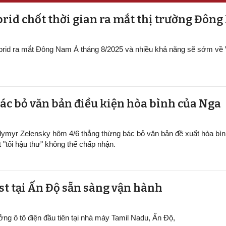
rid chốt thời gian ra mắt thị trường Đôn
ybrid ra mắt Đông Nam Á tháng 8/2025 và nhiều khả năng sẽ sớm về
ác bỏ văn bản điều kiện hòa bình của Nga
dymyr Zelensky hôm 4/6 thẳng thừng bác bỏ văn bản đề xuất hòa bìn
t "tối hậu thư" không thể chấp nhận.
ại Ấn Độ sẵn sàng v​​​​​​​ận hành
ởng ô tô điện đầu tiên tại nhà máy Tamil Nadu, Ấn Độ,