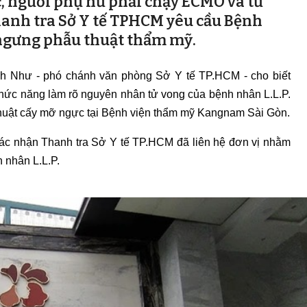
, người phụ nữ phải chạy ECMO và tử
hanh tra Sở Y tế TPHCM yêu cầu Bệnh
ngưng phẫu thuật thẩm mỹ.
h Như - phó chánh văn phòng Sở Y tế TP.HCM - cho biết
hức năng làm rõ nguyên nhân tử vong của bệnh nhân L.L.P.
thuật cấy mỡ ngực tại Bệnh viện thẩm mỹ Kangnam Sài Gòn.
ác nhận Thanh tra Sở Y tế TP.HCM đã liên hệ đơn vị nhằm
 nhân L.L.P.