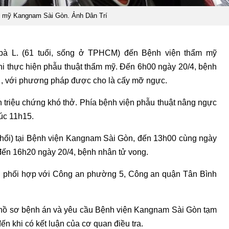
m mỹ Kangnam Sài Gòn. Ảnh Dân Trí
bà L. (61 tuổi, sống ở TPHCM) đến Bệnh viện thẩm mỹ
 thực hiện phẫu thuật thẩm mỹ. Đến 6h00 ngày 20/4, bệnh
 , với phương pháp được cho là cấy mỡ ngực.
 triệu chứng khó thở. Phía bệnh viện phẫu thuật nâng ngực
úc 11h15.
hổi) tại Bệnh viện Kangnam Sài Gòn, đến 13h00 cùng ngày
ến 16h20 ngày 20/4, bệnh nhân tử vong.
M phối hợp với Công an phường 5, Công an quận Tân Bình
g hồ sơ bệnh án và yêu cầu Bệnh viện Kangnam Sài Gòn tạm
n khi có kết luận của cơ quan điều tra.