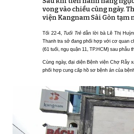
Sau khi tiến hành nâng ngực
vong vào chiều cùng ngày. T
viện Kangnam Sài Gòn tạm 
Tối 22-4,
Tuổi Trẻ
dẫn lời bà Lê Thị Huỳn
Thanh tra sở đang phối hợp với cơ quan c
(61 tuổi, ngụ quận 11, TP.HCM) sau phẫu 
Cùng ngày, đại diện Bệnh viện Chợ Rẫy x
phối hợp cung cấp hồ sơ bệnh án của bệnh