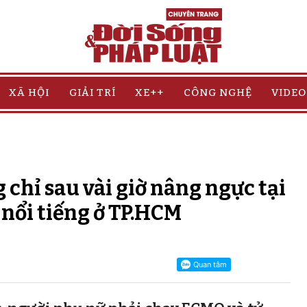
XÃ HỘI
GIẢI TRÍ
XE++
CÔNG NGHỆ
VIDEO
 chỉ sau vài giờ nâng ngực tại
 nổi tiếng ở TP.HCM