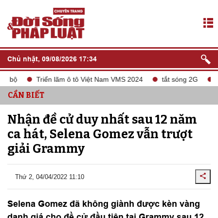
Chủ nhật, 09/08/2026 17:34
 bộ
Triển lãm ô tô Việt Nam VMS 2024
tắt sóng 2G
Liê
CẦN BIẾT
Nhận đề cử duy nhất sau 12 năm
ca hát, Selena Gomez vẫn trượt
giải Grammy
Thứ 2, 04/04/2022 11:10
Selena Gomez đã không giành được kèn vàng
danh giá cho đề cử đầu tiên tại Grammy sau 12