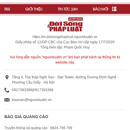
RSS
GIỚI THIỆU
TIN TỨC 24H
BÁO MỚI
https://m.doisongphapluat.nguoiduatin.vn
Giấy phép số 12/GP-CBC của Cục Báo chí cấp ngày 17/7/2020
Tổng biên tập: Phạm Quốc Huy
Vui lòng dẫn nguồn "nguoiduatin.vn" khi bạn phát hành lại thông tin từ
website này.
Tầng 4, Tòa tháp Ngôi Sao - Star Tower, đường Dương Đình Nghệ -
Phường Cầu Giấy - Hà Nội
0917393388
|
0917393388
toasoan@nguoiduatin.vn
BÁO GIÁ QUẢNG CÁO
Truyền thông và quảng cáo : 0824 799 799