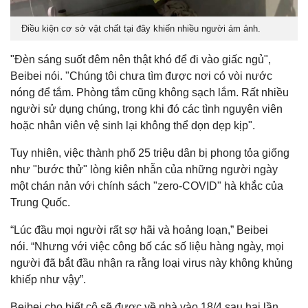
Điều kiện cơ sở vật chất tại đây khiến nhiều người ám ảnh.
"Đèn sáng suốt đêm nên thật khó để đi vào giấc ngủ",
Beibei nói. "Chúng tôi chưa tìm được nơi có vòi nước
nóng để tắm. Phòng tắm cũng không sạch lắm. Rất nhiều
người sử dụng chúng, trong khi đó các tình nguyện viên
hoặc nhân viên vệ sinh lại không thể dọn dẹp kịp".
Tuy nhiên, việc thành phố 25 triệu dân bị phong tỏa giống
như "bước thử" lòng kiên nhẫn của những người ngày
một chán nản với chính sách "zero-COVID" hà khắc của
Trung Quốc.
“Lúc đầu mọi người rất sợ hãi và hoảng loạn,” Beibei
nói. “Nhưng với việc công bố các số liệu hàng ngày, mọi
người đã bắt đầu nhận ra rằng loại virus này không khủng
khiếp như vậy”.
Beibei cho biết cô sẽ được về nhà vào 18/4 sau hai lần