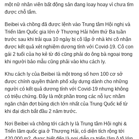
một nữ nhân viên bất động sản đang loay hoay vì chưa tìm
được chỗ tắm.
Beibei và chồng đã được lệnh vào Trung tâm Hội nghị và
Triển lãm Quốc gia lớn ở Thượng Hải hôm thứ Ba tuần
trước sau khi trải qua 10 ngày bị cô lập ở nhà khi cô nhận
được kết quả xét nghiệm dương tính với Covid-19. Cô con
gái 2 tuổi của họ kẻ từ đó cũng phải do ông bà ngoại trong
khi người bảo mẫu cũng phải vào khu cách ly.
Khu cách ly của Beibei là một trong số hơn 100 cơ sở
được chính quyền thành phố xây dựng dành cho những
người có kết quả dương tính với Covid-19 nhưng không
có triệu chứng. Đây là một phần trong các nỗ lực nhằm
ngăn chặn đợt bùng dịch lớn nhất của Trung Quốc kể từ
khi đại dịch bắt đầu 2 năm trước.
Nơi Beibei và chồng tới cách ly là Trung tâm Hội nghị &
Triển lãm quốc gia ở Thượng Hải, có diện tích rộng tới
420.000 m2, được biết đến là nơi diễn ra triển lãm ô tô lớn