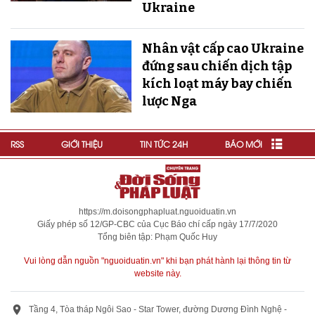
Ukraine
Nhân vật cấp cao Ukraine
đứng sau chiến dịch tập
kích loạt máy bay chiến
lược Nga
RSS
GIỚI THIỆU
TIN TỨC 24H
BÁO MỚI
https://m.doisongphapluat.nguoiduatin.vn
Giấy phép số 12/GP-CBC của Cục Báo chí cấp ngày 17/7/2020
Tổng biên tập: Phạm Quốc Huy
Vui lòng dẫn nguồn "nguoiduatin.vn" khi bạn phát hành lại thông tin từ
website này.
Tầng 4, Tòa tháp Ngôi Sao - Star Tower, đường Dương Đình Nghệ -