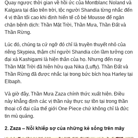
Quay ngược thời gian về hồi ức của Montblanc Noland và
Kalgara tại đảo trên trời, tộc người Shandia từng nhắc đến
4 vị thần tối cao khi định hiến tế cô bé Mousse để ngăn
chặn bệnh dịch: Thần Mặt Trời, Thần Mưa, Thần Đất và
Thần Rừng.
Lúc đó, chúng ta cứ ngỡ đó chỉ là truyền thuyết nhỏ của
riêng Skypiea, thậm chí người Shandia còn lầm tưởng con
đại xà Kashigami là hiện thân của họ. Nhưng đến nay
Thần Mặt Trời đã hiện hữu qua Nika (Luffy). Thần Đất và
Thần Rừng đã được nhắc lại trong bức bích họa Harley tại
Elbaph.
Và giờ đây, Thần Mưa Zaza chính thức xuất hiện. Điều
này khẳng định các vị thần này thực sự tồn tại trong thần
thoại cổ đại của thế giới One Piece chứ không chỉ là đức
tin mù quáng.
2. Zaza – Nỗi khiếp sợ của những kẻ sống trên mây