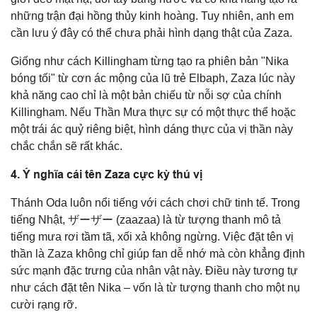
những trận đại hồng thủy kinh hoàng. Tuy nhiên, anh em
cần lưu ý đây có thể chưa phải hình dạng thật của Zaza.
Giống như cách Killingham từng tạo ra phiên bản "Nika
bóng tối" từ cơn ác mộng của lũ trẻ Elbaph, Zaza lúc này
khả năng cao chỉ là một bản chiếu từ nỗi sợ của chính
Killingham. Nếu Thần Mưa thực sự có một thực thể hoặc
một trái ác quỷ riêng biệt, hình dáng thực của vị thần này
chắc chắn sẽ rất khác.
4. Ý nghĩa cái tên Zaza cực kỳ thú vị
Thánh Oda luôn nổi tiếng với cách chơi chữ tinh tế. Trong
tiếng Nhật, ザーザー (zaazaa) là từ tượng thanh mô tả
tiếng mưa rơi tầm tã, xối xả không ngừng. Việc đặt tên vị
thần là Zaza không chỉ giúp fan dễ nhớ mà còn khẳng định
sức mạnh đặc trưng của nhân vật này. Điều này tương tự
như cách đặt tên Nika – vốn là từ tượng thanh cho một nụ
cười rạng rỡ.