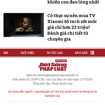
khiến con đau lòng nhất
Có thực sự nên mua TV
Xiaomi 65 inch với mức
giá chỉ hơn 22 triệu?
Đánh giá chi tiết từ
chuyên gia
RSS
GIỚI THIỆU
TIN TỨC 24H
BÁO MỚI
https://m.doisongphapluat.nguoiduatin.vn
Giấy phép số 12/GP-CBC của Cục Báo chí cấp ngày 17/7/2020
Tổng biên tập: Phạm Quốc Huy
Vui lòng dẫn nguồn "nguoiduatin.vn" khi bạn phát hành lại thông tin từ
website này.