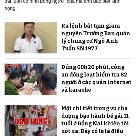
đại luôn có hình bóng người cha mà anh đặc biệt kính
trọng.
Ra lệnh bắt tạm giam
nguyên Trưởng Ban quản
lý chung cư Ngô Anh
Tuấn SN 1977
Đúng 00h20 phút, công
an đồng loạt kiểm tra 82
người ở các quán internet
và karaoke
Một chi tiết trong vụ cha
dượng bạo hành bé gái 11
tuổi ở Đồng Nai khiến tôi
xót xa: Đây có lẽ là điều