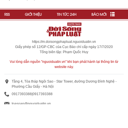
RSS
GIỚI THIỆU
TIN TỨC 24H
BÁO MỚI
https://m.doisongphapluat.nguoiduatin.vn
Giấy phép số 12/GP-CBC của Cục Báo chí cấp ngày 17/7/2020
Tổng biên tập: Phạm Quốc Huy
Vui lòng dẫn nguồn "nguoiduatin.vn" khi bạn phát hành lại thông tin từ
website này.
Tầng 4, Tòa tháp Ngôi Sao - Star Tower, đường Dương Đình Nghệ -
Phường Cầu Giấy - Hà Nội
0917393388
|
0917393388
toasoan@nguoiduatin.vn
BÁO GIÁ QUẢNG CÁO