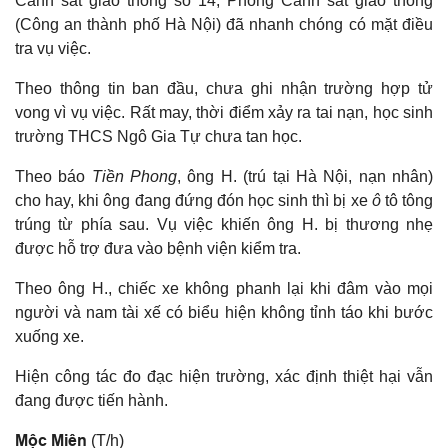
Cảnh sát giao thông số 14, Phòng Cảnh sát giao thông
(Công an thành phố Hà Nội) đã nhanh chóng có mặt điều
tra vụ việc.
Theo thông tin ban đầu, chưa ghi nhận trường hợp tử
vong vì vụ việc. Rất may, thời điểm xảy ra tai nạn, học sinh
trường THCS Ngô Gia Tự chưa tan học.
Theo báo
Tiền Phong
, ông H. (trú tại Hà Nội, nạn nhân)
cho hay, khi ông đang đứng đón học sinh thì bị xe
ô
tô tông
trúng từ phía sau. Vụ việc khiến ông H. bị thương nhẹ
được hỗ trợ đưa vào bệnh viện kiểm tra.
Theo ông H., chiếc xe không phanh lại khi đâm vào mọi
người và nam tài xế có biểu hiện không tỉnh táo khi bước
xuống xe.
Hiện công tác đo đạc hiện trường, xác định thiệt hại vẫn
đang được tiến hành.
Mộc Miên
(T/h)