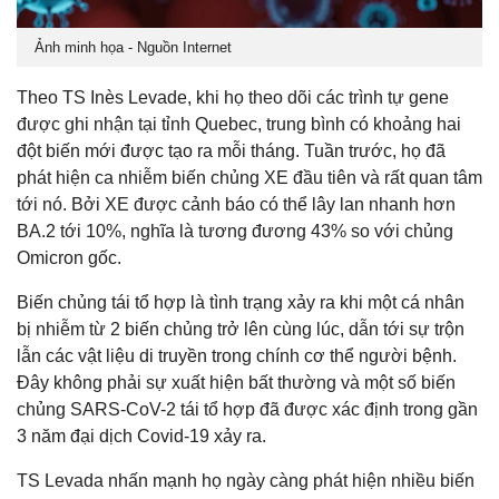
Ảnh minh họa - Nguồn Internet
Theo TS Inès Levade, khi họ theo dõi các trình tự gene
được ghi nhận tại tỉnh Quebec, trung bình có khoảng hai
đột biến mới được tạo ra mỗi tháng. Tuần trước, họ đã
phát hiện ca nhiễm biến chủng XE đầu tiên và rất quan tâm
tới nó. Bởi XE được cảnh báo có thể lây lan nhanh hơn
BA.2 tới 10%, nghĩa là tương đương 43% so với chủng
Omicron gốc.
Biến chủng tái tổ hợp là tình trạng xảy ra khi một cá nhân
bị nhiễm từ 2 biến chủng trở lên cùng lúc, dẫn tới sự trộn
lẫn các vật liệu di truyền trong chính cơ thể người bệnh.
Đây không phải sự xuất hiện bất thường và một số biến
chủng SARS-CoV-2 tái tổ hợp đã được xác định trong gần
3 năm đại dịch Covid-19 xảy ra.
TS Levada nhấn mạnh họ ngày càng phát hiện nhiều biến