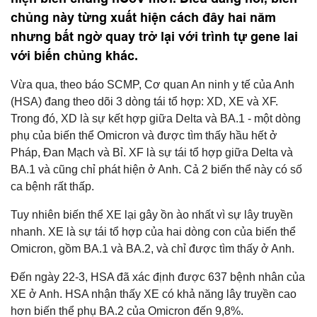
chủng này từng xuất hiện cách đây hai năm
nhưng bất ngờ quay trở lại với trình tự gene lai
với biến chủng khác.
Vừa qua, theo báo SCMP, Cơ quan An ninh y tế của Anh
(HSA) đang theo dõi 3 dòng tái tổ hợp: XD, XE và XF.
Trong đó, XD là sự kết hợp giữa Delta và BA.1 - một dòng
phụ của biến thể Omicron và được tìm thấy hầu hết ở
Pháp, Đan Mạch và Bỉ. XF là sự tái tổ hợp giữa Delta và
BA.1 và cũng chỉ phát hiện ở Anh. Cả 2 biến thể này có số
ca bệnh rất thấp.
Tuy nhiên biến thể XE lại gây ồn ào nhất vì sự lây truyền
nhanh. XE là sự tái tổ hợp của hai dòng con của biến thể
Omicron, gồm BA.1 và BA.2, và chỉ được tìm thấy ở Anh.
Đến ngày 22-3, HSA đã xác định được 637 bệnh nhân của
XE ở Anh. HSA nhận thấy XE có khả năng lây truyền cao
hơn biến thể phụ BA.2 của Omicron đến 9,8%.