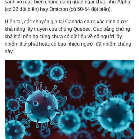
sánh với các biến chủng đáng quan ngại khác như Alpha
(có 22 đột biến) hay Omicron (có 50-54 đột biến).
Hiện tại, các chuyên gia tại Canada chưa xác định được
khả năng lây truyền của chủng Quebec. Các bằng chứng
khá ít ỏi nên họ cũng chưa có dữ liệu về số người lây
nhiễm thứ phát hoặc có bao nhiêu người đã nhiễm chủng
này.