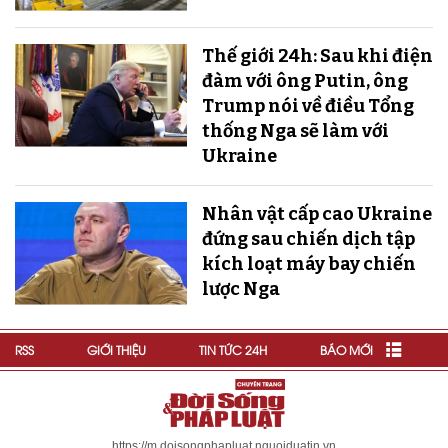
Thế giới 24h: Sau khi điện
đàm với ông Putin, ông
Trump nói về điều Tổng
thống Nga sẽ làm với
Ukraine
Nhân vật cấp cao Ukraine
đứng sau chiến dịch tập
kích loạt máy bay chiến
lược Nga
RSS
GIỚI THIỆU
TIN TỨC 24H
BÁO MỚI
https://m.doisongphapluat.nguoiduatin.vn