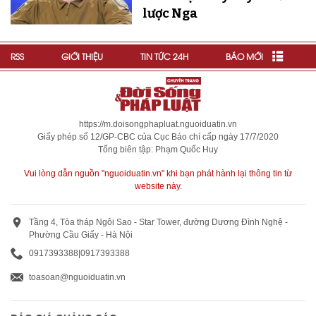
lược Nga
RSS
GIỚI THIỆU
TIN TỨC 24H
BÁO MỚI
https://m.doisongphapluat.nguoiduatin.vn
Giấy phép số 12/GP-CBC của Cục Báo chí cấp ngày 17/7/2020
Tổng biên tập: Phạm Quốc Huy
Vui lòng dẫn nguồn "nguoiduatin.vn" khi bạn phát hành lại thông tin từ
website này.
Tầng 4, Tòa tháp Ngôi Sao - Star Tower, đường Dương Đình Nghệ -
Phường Cầu Giấy - Hà Nội
0917393388
|
0917393388
toasoan@nguoiduatin.vn