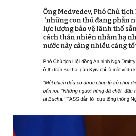
Ông Medvedev, Phó Chủ tịch 
"những con thú đang phẫn nộ
lực lượng bảo vệ lãnh thổ sẵ
cách thản nhiên nhằm hạ nh
nước này càng nhiều càng tốt
Phó Chủ tịch Hội đồng An ninh Nga Dmitry 
ở thị trấn Bucha, gần Kyiv chỉ là một ví dụ
"Một chiến đấu cơ được chụp từ trò chơi đi
bắn rơi. "Những người hùng đã chết" đầu h
là Bucha,"
TASS dẫn lời cựu tổng thống N