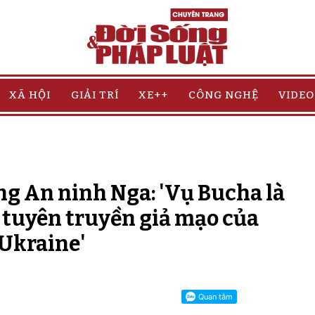
XÃ HỘI
GIẢI TRÍ
XE++
CÔNG NGHỆ
VIDEO
ng An ninh Nga: 'Vụ Bucha là
ề tuyên truyền giả mạo của
Ukraine'