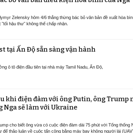
dymyr Zelensky hôm 4/6 thẳng thừng bác bỏ văn bản đề xuất hòa bìn
t "tối hậu thư" không thể chấp nhận.
ại Ấn Độ sẵn sàng v​​​​​​​ận hành
ởng ô tô điện đầu tiên tại nhà máy Tamil Nadu, Ấn Độ,
au khi điện đàm với ông Putin, ông Trump 
g Nga sẽ làm với Ukraine
ump cho biết ông vừa có cuộc điện đàm dài 75 phút với Tổng thống
ư để thảo luận về cuộc tấn công bằng máy bay không người lái (UAV