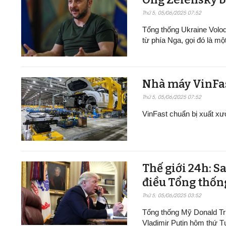
Thứ 5, 05/06/2025 07:52
Tổng thống Ukraine Volo
từ phía Nga, gọi đó là mộ
Nhà máy VinFast t
Thứ 5, 05/06/2025 07:52
VinFast chuẩn bị xuất xư
Thế giới 24h: S
điều Tổng thốn
Thứ 5, 05/06/2025 03:52
Tổng thống Mỹ Donald Tr
Vladimir Putin hôm thứ T