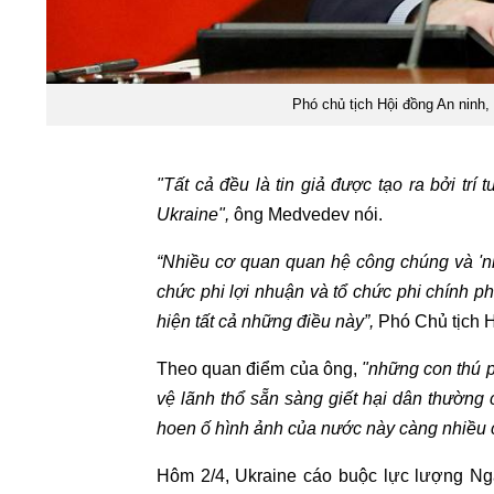
Phó chủ tịch Hội đồng An ninh
"Tất cả đều là tin giả được tạo ra bởi tr
Ukraine",
ông Medvedev nói.
“Nhiều cơ quan quan hệ công chúng và 'nhà
chức phi lợi nhuận và tổ chức phi chính ph
hiện tất cả những điều này”,
Phó Chủ tịch H
Theo quan điểm của ông,
"những con thú p
vệ lãnh thổ sẵn sàng giết hại dân thường
hoen ố hình ảnh của nước này càng nhiều c
Hôm 2/4, Ukraine cáo buộc lực lượng Nga 