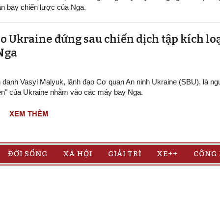
n bay chiến lược của Nga.
o Ukraine đứng sau chiến dịch tập kích lo
 Nga
h danh Vasyl Malyuk, lãnh đạo Cơ quan An ninh Ukraine (SBU), là n
ện" của Ukraine nhằm vào các máy bay Nga.
XEM THÊM
ĐỜI SỐNG
XÃ HỘI
GIẢI TRÍ
XE++
CÔNG