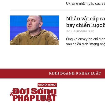
Ukraine nhắm vào các sâ
Nhân vật cấp ca
bay chiến lược
Thứ 4, 04/06/2025 19:22
Ông Zelensky đã chỉ đíc
sau chiến dịch "mạng nh
KINH DOANH & PHÁP LUẬT