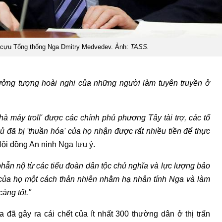
, cựu Tổng thống Nga Dmitry Medvedev. Ảnh:
TASS.
í tưởng tượng hoài nghi của những người làm tuyên truyền ở
 máy troll' được các chính phủ phương Tây tài trợ, các tổ
ủ đã bị 'thuần hóa' của họ nhận được rất nhiều tiền để thực
ội đồng An ninh Nga lưu ý.
hẫn nộ từ các tiểu đoàn dân tộc chủ nghĩa và lực lượng bảo
 của họ một cách thản nhiên nhằm hạ nhân tính Nga và làm
àng tốt."
đã gây ra cái chết của ít nhất 300 thường dân ở thị trấn