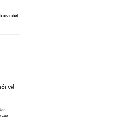
h mới nhất
nói về
 Nga
) của