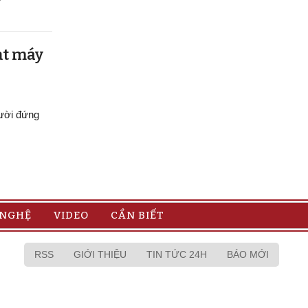
ạt máy
gười đứng
 NGHỆ
VIDEO
CẦN BIẾT
RSS
GIỚI THIỆU
TIN TỨC 24H
BÁO MỚI