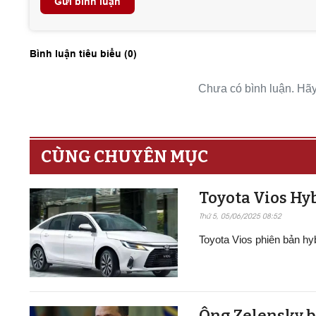
Gửi bình luận
Bình luận tiêu biểu (
0
)
Chưa có bình luận. Hãy 
CÙNG CHUYÊN MỤC
Toyota Vios Hyb
Thứ 5, 05/06/2025 08:52
Toyota Vios phiên bản h
Ông Zelensky b