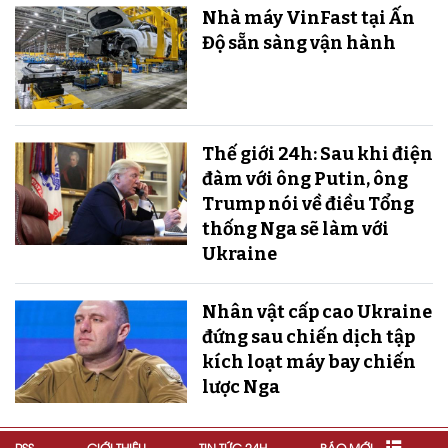
Nhà máy VinFast tại Ấn
Độ sẵn sàng v​​​​​​​ận hành
Thế giới 24h: Sau khi điện
đàm với ông Putin, ông
Trump nói về điều Tổng
thống Nga sẽ làm với
Ukraine
Nhân vật cấp cao Ukraine
đứng sau chiến dịch tập
kích loạt máy bay chiến
lược Nga
RSS
GIỚI THIỆU
TIN TỨC 24H
BÁO MỚI