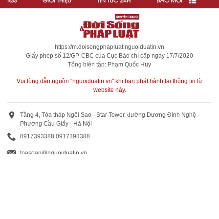
https://m.doisongphapluat.nguoiduatin.vn
Giấy phép số 12/GP-CBC của Cục Báo chí cấp ngày 17/7/2020
Tổng biên tập: Phạm Quốc Huy
Vui lòng dẫn nguồn "nguoiduatin.vn" khi bạn phát hành lại thông tin từ
website này.
Tầng 4, Tòa tháp Ngôi Sao - Star Tower, đường Dương Đình Nghệ -
Phường Cầu Giấy - Hà Nội
0917393388
|
0917393388
toasoan@nguoiduatin.vn
BÁO GIÁ QUẢNG CÁO
Truyền thông và quảng cáo : 0824 799 799