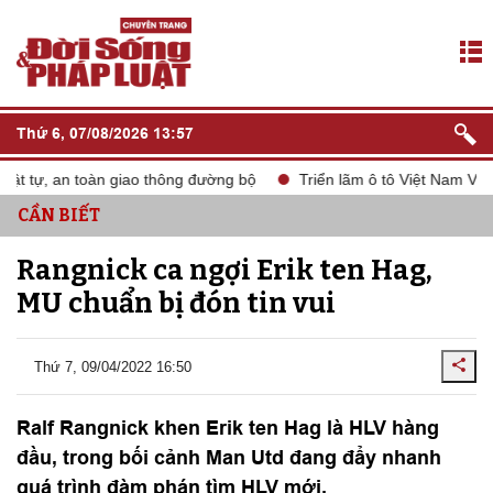
Thứ 6, 07/08/2026 13:57
t tự, an toàn giao thông đường bộ
Triển lãm ô tô Việt Nam VMS 
CẦN BIẾT
Rangnick ca ngợi Erik ten Hag,
MU chuẩn bị đón tin vui
Thứ 7, 09/04/2022 16:50
Ralf Rangnick khen Erik ten Hag là HLV hàng
đầu, trong bối cảnh Man Utd đang đẩy nhanh
quá trình đàm phán tìm HLV mới.