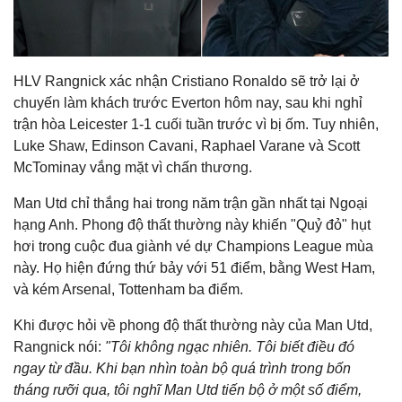
HLV Rangnick xác nhận Cristiano Ronaldo sẽ trở lại ở
chuyến làm khách trước Everton hôm nay, sau khi nghỉ
trận hòa Leicester 1-1 cuối tuần trước vì bị ốm. Tuy nhiên,
Luke Shaw, Edinson Cavani, Raphael Varane và Scott
McTominay vắng mặt vì chấn thương.
Man Utd chỉ thắng hai trong năm trận gần nhất tại Ngoại
hạng Anh. Phong độ thất thường này khiến "Quỷ đỏ" hụt
hơi trong cuộc đua giành vé dự Champions League mùa
này. Họ hiện đứng thứ bảy với 51 điểm, bằng West Ham,
và kém Arsenal, Tottenham ba điểm.
Khi được hỏi về phong độ thất thường này của Man Utd,
Rangnick nói:
"Tôi không ngạc nhiên. Tôi biết điều đó
ngay từ đầu. Khi bạn nhìn toàn bộ quá trình trong bốn
tháng rưỡi qua, tôi nghĩ Man Utd tiến bộ ở một số điểm,