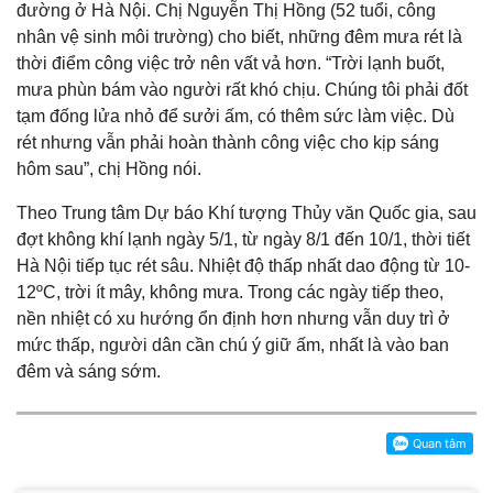
đường ở Hà Nội. Chị Nguyễn Thị Hồng (52 tuổi, công
nhân vệ sinh môi trường) cho biết, những đêm mưa rét là
thời điểm công việc trở nên vất vả hơn. “Trời lạnh buốt,
mưa phùn bám vào người rất khó chịu. Chúng tôi phải đốt
tạm đống lửa nhỏ để sưởi ấm, có thêm sức làm việc. Dù
rét nhưng vẫn phải hoàn thành công việc cho kịp sáng
hôm sau”, chị Hồng nói.
Theo Trung tâm Dự báo Khí tượng Thủy văn Quốc gia, sau
đợt không khí lạnh ngày 5/1, từ ngày 8/1 đến 10/1, thời tiết
Hà Nội tiếp tục rét sâu. Nhiệt độ thấp nhất dao động từ 10-
12ºC, trời ít mây, không mưa. Trong các ngày tiếp theo,
nền nhiệt có xu hướng ổn định hơn nhưng vẫn duy trì ở
mức thấp, người dân cần chú ý giữ ấm, nhất là vào ban
đêm và sáng sớm.