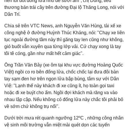
nên tôi đốt đống lửa nhỏ để sưởi ấm", chị Dung, tiểu
thương bán trái cây trên đường Đại lộ Thăng Long, nói với
Dân Trí.
Chia sẻ trên VTC News, anh Nguyễn Văn Hùng, tài xế xe
công nghệ ở đường Huỳnh Thúc Kháng, nói: "Chạy xe liên
tục ngoài đường tầm này thì găng tay len cũng như không,
gió buốt vẫn xuyên qua từng lớp vải. Cứ chạy xong là tay
tôi tê cóng, gần như mất hết cảm giác".
Ông Trần Văn Bảy (xe ôm tại khu vực đường Hoàng Quốc
Việt) ngồi co ro bên đống lửa, chốc chốc lại đưa đôi bàn
tay sạm đen hơ trên ngọn lửa bập bùng, tâm sự với Dân
Việ: "Lạnh thế này khách đi xe cũng ít, họ toàn gọi taxi
hoặc đi xe buýt cho ấm. Ngồi đợi khách mà răng va vào
nhau lập cập. Nếu không có đống lửa này chắc tôi phải bỏ
về sớm chứ không trụ nổi".
Dưới trời mưa rét quanh ngưỡng 12ºC , những công nhân
vệ sinh môi trường vẫn miệt mài quét dọn các tuyến