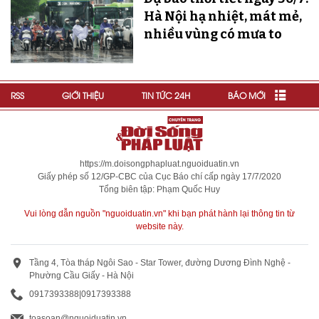
Hà Nội hạ nhiệt, mát mẻ,
nhiều vùng có mưa to
RSS
GIỚI THIỆU
TIN TỨC 24H
BÁO MỚI
https://m.doisongphapluat.nguoiduatin.vn
Giấy phép số 12/GP-CBC của Cục Báo chí cấp ngày 17/7/2020
Tổng biên tập: Phạm Quốc Huy
Vui lòng dẫn nguồn "nguoiduatin.vn" khi bạn phát hành lại thông tin từ
website này.
Tầng 4, Tòa tháp Ngôi Sao - Star Tower, đường Dương Đình Nghệ -
Phường Cầu Giấy - Hà Nội
0917393388
|
0917393388
toasoan@nguoiduatin.vn