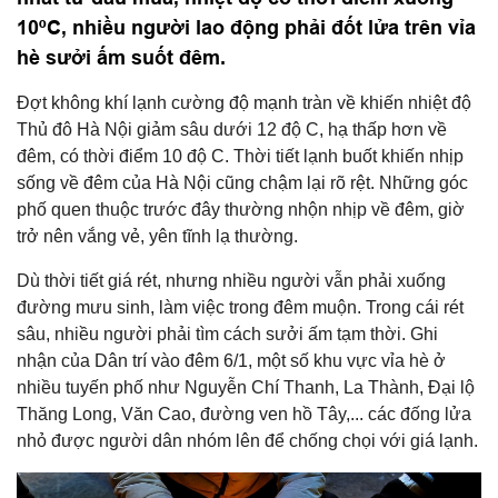
10ºC, nhiều người lao động phải đốt lửa trên vỉa
hè sưởi ấm suốt đêm.
Đợt không khí lạnh cường độ mạnh tràn về khiến nhiệt độ
Thủ đô Hà Nội giảm sâu dưới 12 độ C, hạ thấp hơn về
đêm, có thời điểm 10 độ C. Thời tiết lạnh buốt khiến nhịp
sống về đêm của Hà Nội cũng chậm lại rõ rệt. Những góc
phố quen thuộc trước đây thường nhộn nhịp về đêm, giờ
trở nên vắng vẻ, yên tĩnh lạ thường.
Dù thời tiết giá rét, nhưng nhiều người vẫn phải xuống
đường mưu sinh, làm việc trong đêm muộn. Trong cái rét
sâu, nhiều người phải tìm cách sưởi ấm tạm thời. Ghi
nhận của Dân trí vào đêm 6/1, một số khu vực vỉa hè ở
nhiều tuyến phố như Nguyễn Chí Thanh, La Thành, Đại lộ
Thăng Long, Văn Cao, đường ven hồ Tây,... các đống lửa
nhỏ được người dân nhóm lên để chống chọi với giá lạnh.