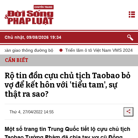
Chủ nhật, 09/08/2026 19:34
toàn giao thông đường bộ
Triển lãm ô tô Việt Nam VMS 2024
CẦN BIẾT
Rộ tin đồn cựu chủ tịch Taobao bỏ
vợ để kết hôn với 'tiểu tam', sự
thật ra sao?
Thứ 4, 27/04/2022 14:55
Một số trang tin Trung Quốc tiết lộ cựu chủ tịch
Taobao Tưởng Phàm đã chia tay vợ cũ Đổng