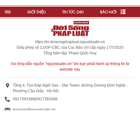
RSS
GIỚI THIỆU
TIN TỨC 24H
BÁO MỚI
https://m.doisongphapluat.nguoiduatin.vn
Giấy phép số 12/GP-CBC của Cục Báo chí cấp ngày 17/7/2020
Tổng biên tập: Phạm Quốc Huy
Vui lòng dẫn nguồn "nguoiduatin.vn" khi bạn phát hành lại thông tin từ
website này.
Tầng 4, Tòa tháp Ngôi Sao - Star Tower, đường Dương Đình Nghệ -
Phường Cầu Giấy - Hà Nội
0917393388
|
0917393388
toasoan@nguoiduatin.vn
BÁO GIÁ QUẢNG CÁO