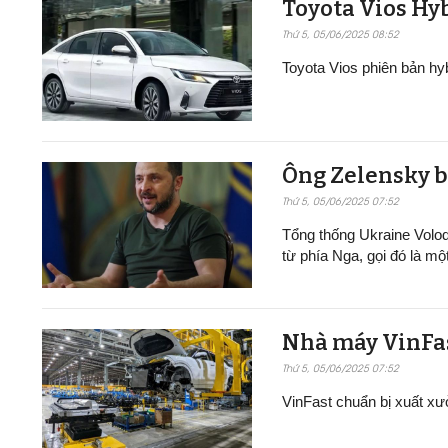
Toyota Vios Hyb
Thứ 5, 05/06/2025 08:52
Toyota Vios phiên bản h
Ông Zelensky b
Thứ 5, 05/06/2025 07:52
Tổng thống Ukraine Volo
từ phía Nga, gọi đó là mộ
Nhà máy VinFast t
Thứ 5, 05/06/2025 07:52
VinFast chuẩn bị xuất xư