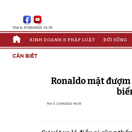
Thứ 6, 07/08/2026 14:39
KINH DOANH & PHÁP LUẬT
ĐỜI SỐNG
CẦN BIẾT
Ronaldo mặt đượm b
biế
Thứ 5, 21/04/2022 09:20