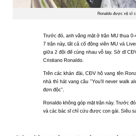
Ronaldo được vệ sĩ ch
Trước đó, anh vắng mặt ở trận MU thua 0-4
7 trận này, tất cả cổ động viên MU và Liv
giữa 2 đội để cùng nhau vỗ tay. Sở dĩ CĐV
Cristiano Ronaldo.
Trên các khán đài, CĐV hô vang tên Rona
nhà thì hát vang câu "You'll never walk a
đơn độc".
Ronaldo không góp mặt trận này. Trước đó 
và các bác sĩ chỉ cứu được con gái. Siêu s