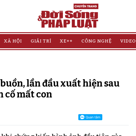
XÃ HỘI
GIẢI TRÍ
XE++
CÔNG NGHỆ
VIDEO
uồn, lần đầu xuất hiện sau
n cố mất con