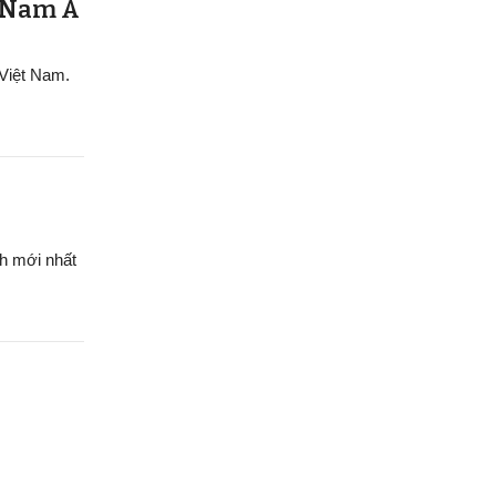
g Nam Á
 Việt Nam.
h mới nhất