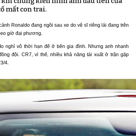
ấy khi chứng kiến hình ảnh đầu tiên của
ố mất con trai.
cảnh Ronaldo đang ngồi sau xe do vệ sĩ riêng lái đang trên
theo giờ đại phương.
o nghỉ vô thời hạn để ở bên gia đình. Nhưng anh nhanh
đồng đội. CR7, vì thế, nhiều khả năng tái xuất ở trận gặp
3/4.