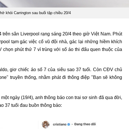
ở khỏi Carrington sau buổi tập chiều 20/4
 trên sân Liverpool rạng sáng 20/4 theo giờ Việt Nam. Phút
erpool tạm gác việc cổ vũ đội nhà, gác lại những hiềm khích
 chọn phút thứ 7 vì trùng với số áo thi đấu quen thuộc của
ldo, giơ chiếc áo số 7 của siêu sao 37 tuổi. Còn CĐV chủ
lone" truyền thống, nhằm phát đi thông điệp "Bạn sẽ không
một ngày (19/4), anh thông báo con trai sơ sinh đã qua đời,
ao 37 tuổi đau buồn thông báo: