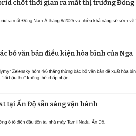
rid chốt thời gian ra mắt thị trường Đôn
ybrid ra mắt Đông Nam Á tháng 8/2025 và nhiều khả năng sẽ sớm về
ác bỏ văn bản điều kiện hòa bình của Nga
dymyr Zelensky hôm 4/6 thẳng thừng bác bỏ văn bản đề xuất hòa bìn
t "tối hậu thư" không thể chấp nhận.
ại Ấn Độ sẵn sàng v​​​​​​​ận hành
ởng ô tô điện đầu tiên tại nhà máy Tamil Nadu, Ấn Độ,