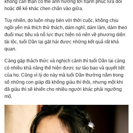
không cẩn thận có thể ảnh hưởng tới hạnh phúc lứa đôi
hoặc để kẻ khác chen chân vào giữa.
Tuy nhiên, do luôn nhạy bén với thời cuộc, không chịu
ngồi yên mà thích thử thách, dám nghĩ, dám làm, dám theo
đuổi mục tiêu và nỗ lực thực hiện nó nên về phương diện
tài lộc, tuổi Dần lại gặt hái được những kết quả rất khả
quan.
Càng gặp thách thức và nghịch cảnh thì tuổi Dần lại càng
có nhiều khả năng thể hiện được sự táo bạo và quyết liệt
của họ. Cũng vì lý do này mà tuổi Dần thường nằm trong
số những con giáp đã không giàu thì thôi, nhưng một khi
đã giàu thì sẽ khiến cho nhiều người khác phải ngưỡng
mộ.