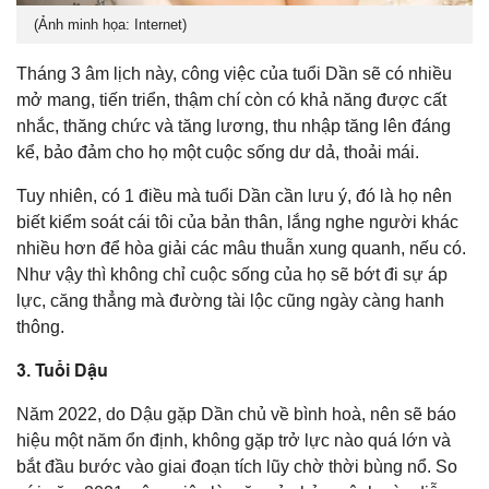
(Ảnh minh họa: Internet)
Tháng 3 âm lịch này, công việc của tuổi Dần sẽ có nhiều
mở mang, tiến triển, thậm chí còn có khả năng được cất
nhắc, thăng chức và tăng lương, thu nhập tăng lên đáng
kể, bảo đảm cho họ một cuộc sống dư dả, thoải mái.
Tuy nhiên, có 1 điều mà tuổi Dần cần lưu ý, đó là họ nên
biết kiểm soát cái tôi của bản thân, lắng nghe người khác
nhiều hơn để hòa giải các mâu thuẫn xung quanh, nếu có.
Như vậy thì không chỉ cuộc sống của họ sẽ bớt đi sự áp
lực, căng thẳng mà đường tài lộc cũng ngày càng hanh
thông.
3. Tuổi Dậu
Năm 2022, do Dậu gặp Dần chủ về bình hoà, nên sẽ báo
hiệu một năm ổn định, không gặp trở lực nào quá lớn và
bắt đầu bước vào giai đoạn tích lũy chờ thời bùng nổ. So