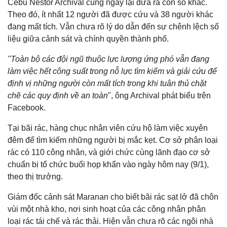
Cebu Nestor Archival cùng ngày lại đưa ra con số khác.
Theo đó, ít nhất 12 người đã được cứu và 38 người khác
đang mất tích. Vẫn chưa rõ lý do dẫn đến sự chênh lệch số
liệu giữa cảnh sát và chính quyền thành phố.
"Toàn bộ các đội ngũ thuộc lực lượng ứng phó vẫn đang
làm việc hết công suất trong nỗ lực tìm kiếm và giải cứu để
định vị những người còn mất tích trong khi tuân thủ chặt
chẽ các quy định về an toàn
", ông Archival phát biểu trên
Facebook.
Tại bãi rác, hàng chục nhân viên cứu hộ làm việc xuyên
đêm để tìm kiếm những người bị mắc kẹt. Cơ sở phân loại
rác có 110 công nhân, và giới chức cùng lãnh đạo cơ sở
chuẩn bị tổ chức buổi họp khẩn vào ngày hôm nay (9/1),
theo thị trưởng.
Giám đốc cảnh sát Maranan cho biết bãi rác sạt lở đã chôn
vùi một nhà kho, nơi sinh hoạt của các công nhân phân
loại rác tái chế và rác thải. Hiện vẫn chưa rõ các ngôi nhà