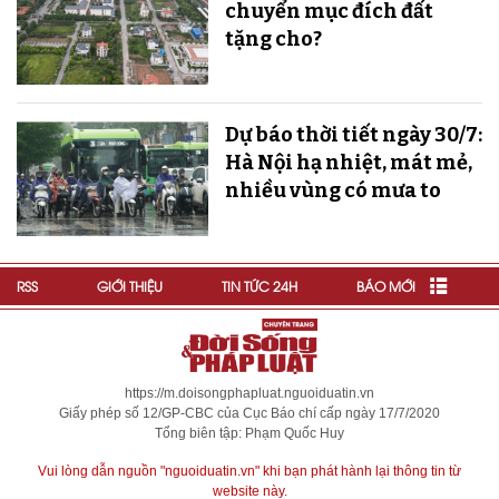
chuyển mục đích đất
tặng cho?
Dự báo thời tiết ngày 30/7:
Hà Nội hạ nhiệt, mát mẻ,
nhiều vùng có mưa to
RSS
GIỚI THIỆU
TIN TỨC 24H
BÁO MỚI
https://m.doisongphapluat.nguoiduatin.vn
Giấy phép số 12/GP-CBC của Cục Báo chí cấp ngày 17/7/2020
Tổng biên tập: Phạm Quốc Huy
Vui lòng dẫn nguồn "nguoiduatin.vn" khi bạn phát hành lại thông tin từ
website này.