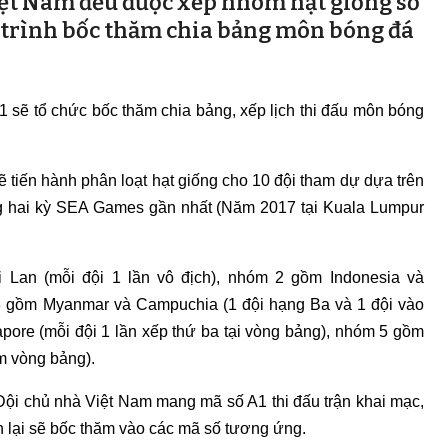
iệt Nam đều được xếp nhóm hạt giống số
á trình bốc thăm chia bảng môn bóng đá
 sẽ tổ chức bốc thăm chia bảng, xếp lịch thi đấu môn bóng
 tiến hành phân loạt hạt giống cho 10 đội tham dự dựa trên
ong hai kỳ SEA Games gần nhất (Năm 2017 tại Kuala Lumpur
Lan (mỗi đội 1 lần vô địch), nhóm 2 gồm Indonesia và
 3 gồm Myanmar và Campuchia (1 đội hạng Ba và 1 đội vào
pore (mỗi đội 1 lần xếp thứ ba tại vòng bảng), nhóm 5 gồm
m vòng bảng).
Đội chủ nhà Việt Nam mang mã số A1 thi đấu trận khai mạc,
lại sẽ bốc thăm vào các mã số tương ứng.