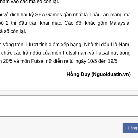
hăm vào các mã số còn lại.
i vô địch hai kỳ SEA Games gần nhất là Thái Lan mang mã
 2 thi đấu trận khai mạc. Các đội khác gồm Malaysia,
 số còn lại.
c vòng tròn 1 lượt tính điểm xếp hạng. Nhà thi đấu Hà Nam-
 chức các trận đấu của môn Futsal nam và Futsal nữ, trong
 20/5 và môn Futsal nữ diễn ra từ ngày 10/5 đến 19/5.
Hồng Duy (Nguoiduatin.vn)
Đăng