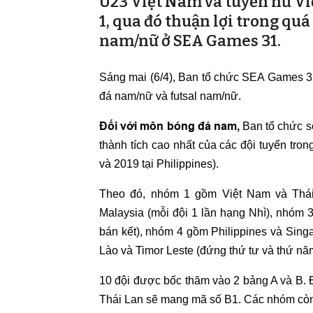
U23 Việt Nam và tuyển nữ V
1, qua đó thuận lợi trong qu
nam/nữ ở SEA Games 31.
Sáng mai (6/4), Ban tổ chức SEA Games 31
đá nam/nữ và futsal nam/nữ.
Đối với môn bóng đá nam,
Ban tổ chức sẽ
thành tích cao nhất của các đội tuyển tr
và 2019 tại Philippines).
Theo đó, nhóm 1 gồm Việt Nam và Thái 
Malaysia (mỗi đội 1 lần hạng Nhì), nhóm
bán kết), nhóm 4 gồm Philippines và Singa
Lào và Timor Leste (đứng thứ tư và thứ nă
10 đội được bốc thăm vào 2 bảng A và B. 
Thái Lan sẽ mang mã số B1. Các nhóm còn 