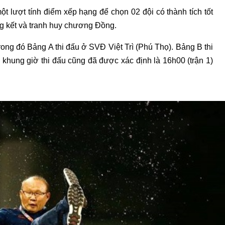
một lượt tính điểm xếp hạng để chọn 02 đội có thành tích tốt
ng kết và tranh huy chương Đồng.
rong đó Bảng A thi đấu ở SVĐ Việt Trì (Phú Thọ). Bảng B thi
hung giờ thi đấu cũng đã được xác định là 16h00 (trận 1)