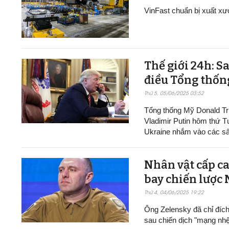
VinFast chuẩn bị xuất xư
Thế giới 24h: S
điều Tổng thốn
Thứ 5, 05/06/2025 03:52
Tổng thống Mỹ Donald Tr
Vladimir Putin hôm thứ T
Ukraine nhắm vào các sâ
Nhân vật cấp ca
bay chiến lược
Thứ 4, 04/06/2025 19:22
Ông Zelensky đã chỉ đíc
sau chiến dịch "mạng nh