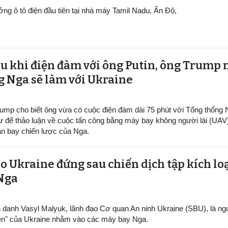
ởng ô tô điện đầu tiên tại nhà máy Tamil Nadu, Ấn Độ,
au khi điện đàm với ông Putin, ông Trump 
g Nga sẽ làm với Ukraine
ump cho biết ông vừa có cuộc điện đàm dài 75 phút với Tổng thống
ư để thảo luận về cuộc tấn công bằng máy bay không người lái (UAV
n bay chiến lược của Nga.
o Ukraine đứng sau chiến dịch tập kích lo
 Nga
h danh Vasyl Malyuk, lãnh đạo Cơ quan An ninh Ukraine (SBU), là n
ện" của Ukraine nhằm vào các máy bay Nga.