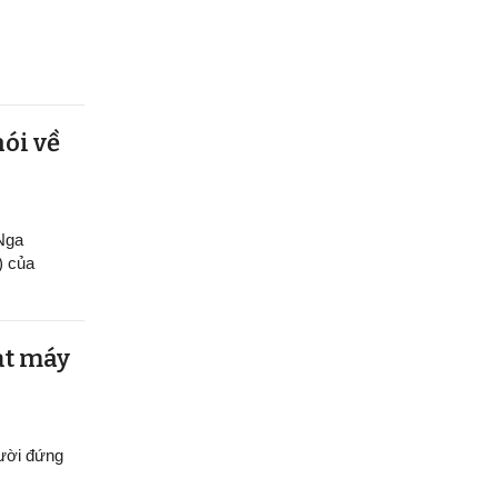
nói về
 Nga
) của
ạt máy
gười đứng