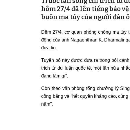
Trước làn sóng chỉ trích từ 
hôm 27/4 đã lên tiếng bảo vệ
buôn ma túy của người đàn ôn
Đêm 27/4, cơ quan phòng chống ma túy t
động của anh Nagaenthran K. Dharmalingam 
đưa tin.
Tuyên bố này được đưa ra trong bối cảnh
trích từ dư luận quốc tế, một lần nữa nhắ
đang làm gì”.
Còn theo văn phòng tổng chưởng lý Sing
công bằng và “hết quyền kháng cáo, cùng v
năm”.