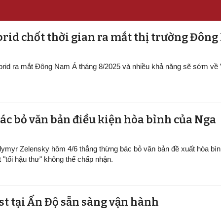
rid chốt thời gian ra mắt thị trường Đôn
ybrid ra mắt Đông Nam Á tháng 8/2025 và nhiều khả năng sẽ sớm về
ác bỏ văn bản điều kiện hòa bình của Nga
dymyr Zelensky hôm 4/6 thẳng thừng bác bỏ văn bản đề xuất hòa bìn
t "tối hậu thư" không thể chấp nhận.
ại Ấn Độ sẵn sàng v​​​​​​​ận hành