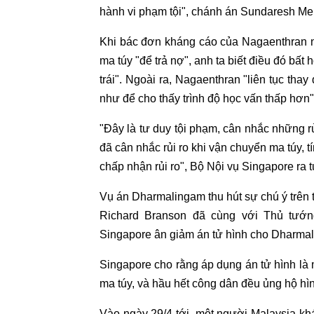
hành vi phạm tội", chánh án Sundaresh Me
Khi bác đơn kháng cáo của Nagaenthran 
ma túy "để trả nợ", anh ta biết điều đó bấ
trái". Ngoài ra, Nagaenthran "liên tục thay
như để cho thấy trình độ học vấn thấp hơn"
"Đây là tư duy tội phạm, cân nhắc những rủ
đã cân nhắc rủi ro khi vận chuyển ma túy, 
chấp nhận rủi ro", Bộ Nội vụ Singapore ra 
Vụ án Dharmalingam thu hút sự chú ý trên 
Richard Branson đã cùng với Thủ tướn
Singapore ân giảm án tử hình cho Dharma
Singapore cho rằng áp dụng án tử hình là
ma túy, và hầu hết công dân đều ủng hộ hìn
Vào ngày 29/4 tới, một người Malaysia kh