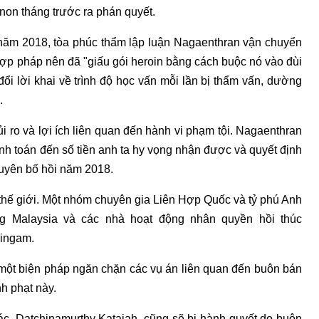
non tháng trước ra phán quyết.
năm 2018, tòa phúc thẩm lập luận Nagaenthran vận chuyển
t hợp pháp nên đã "giấu gói heroin bằng cách buộc nó vào đùi
 đổi lời khai về trình độ học vấn mỗi lần bị thẩm vấn, dường
.
i ro và lợi ích liên quan đến hành vi phạm tội. Nagaenthran
tính toán đến số tiền anh ta hy vọng nhận được và quyết định
tuyên bố hồi năm 2018.
thế giới. Một nhóm chuyên gia Liên Hợp Quốc và tỷ phú Anh
g Malaysia và các nhà hoạt động nhân quyền hồi thúc
lingam.
 một biện pháp ngăn chặn các vụ án liên quan đến buôn bán
h phạt này.
ác, Datchinamurthy Kataiah, cũng sẽ bị hành quyết do buôn