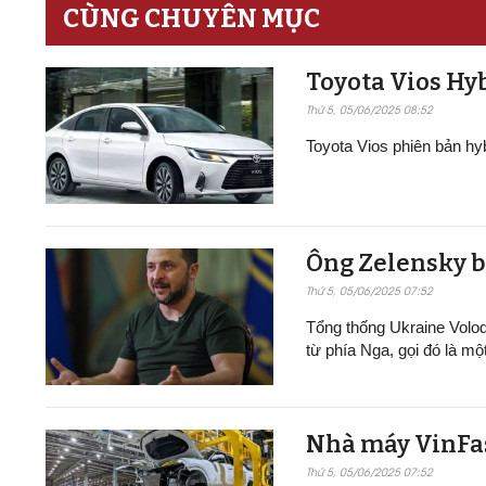
CÙNG CHUYÊN MỤC
Toyota Vios Hyb
Thứ 5, 05/06/2025 08:52
Toyota Vios phiên bản h
Ông Zelensky b
Thứ 5, 05/06/2025 07:52
Tổng thống Ukraine Volo
từ phía Nga, gọi đó là mộ
Nhà máy VinFast t
Thứ 5, 05/06/2025 07:52