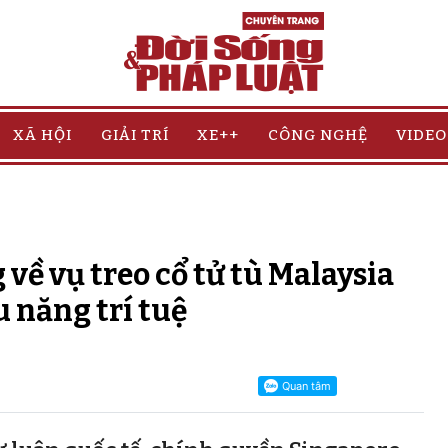
XÃ HỘI
GIẢI TRÍ
XE++
CÔNG NGHỆ
VIDEO
 về vụ treo cổ tử tù Malaysia
u năng trí tuệ