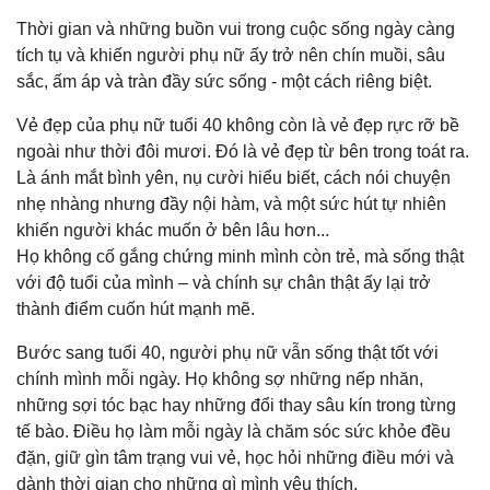
Thời gian và những buồn vui trong cuộc sống ngày càng
tích tụ và khiến người phụ nữ ấy trở nên chín muồi, sâu
sắc, ấm áp và tràn đầy sức sống - một cách riêng biệt.
Vẻ đẹp của phụ nữ tuổi 40 không còn là vẻ đẹp rực rỡ bề
ngoài như thời đôi mươi. Đó là vẻ đẹp từ bên trong toát ra.
Là ánh mắt bình yên, nụ cười hiểu biết, cách nói chuyện
nhẹ nhàng nhưng đầy nội hàm, và một sức hút tự nhiên
khiến người khác muốn ở bên lâu hơn...
Họ không cố gắng chứng minh mình còn trẻ, mà sống thật
với độ tuổi của mình – và chính sự chân thật ấy lại trở
thành điểm cuốn hút mạnh mẽ.
Bước sang tuổi 40, người phụ nữ vẫn sống thật tốt với
chính mình mỗi ngày. Họ không sợ những nếp nhăn,
những sợi tóc bạc hay những đổi thay sâu kín trong từng
tế bào. Điều họ làm mỗi ngày là chăm sóc sức khỏe đều
đặn, giữ gìn tâm trạng vui vẻ, học hỏi những điều mới và
dành thời gian cho những gì mình yêu thích.