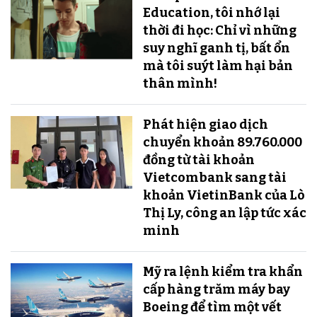
Education, tôi nhớ lại
thời đi học: Chỉ vì những
suy nghĩ ganh tị, bất ổn
mà tôi suýt làm hại bản
thân mình!
Phát hiện giao dịch
chuyển khoản 89.760.000
đồng từ tài khoản
Vietcombank sang tài
khoản VietinBank của Lò
Thị Ly, công an lập tức xác
minh
Mỹ ra lệnh kiểm tra khẩn
cấp hàng trăm máy bay
Boeing để tìm một vết