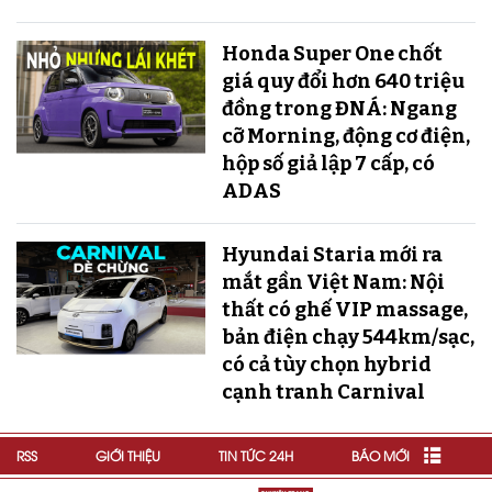
Honda Super One chốt
giá quy đổi hơn 640 triệu
đồng trong ĐNÁ: Ngang
cỡ Morning, động cơ điện,
hộp số giả lập 7 cấp, có
ADAS
Hyundai Staria mới ra
mắt gần Việt Nam: Nội
thất có ghế VIP massage,
bản điện chạy 544km/sạc,
có cả tùy chọn hybrid
cạnh tranh Carnival
RSS
GIỚI THIỆU
TIN TỨC 24H
BÁO MỚI