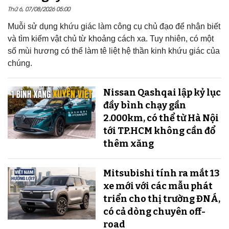
Thứ 6, 07/08/2026 05:00
Muỗi sử dụng khứu giác làm công cụ chủ đạo để nhận biết
và tìm kiếm vật chủ từ khoảng cách xa. Tuy nhiên, có một
số mùi hương có thể làm tê liệt hệ thần kinh khứu giác của
chúng.
Nissan Qashqai lập kỷ lục
đầy bình chạy gần
2.000km, có thể từ Hà Nội
tới TP.HCM không cần đổ
thêm xăng
Mitsubishi tính ra mắt 13
xe mới với các mẫu phát
triển cho thị trường ĐNÁ,
có cả dòng chuyên off-
road